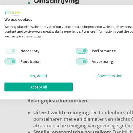
Omschrijving
Curasept Specialist Surgical
We use cookies
We may place these for analysis of our visitor data, to improve our website, show pers
Tandenborstel
content and to give you a great website experience. For more information about the c
we use open the settings.
Necessary
Performance
De Curasept Specialist Surgical Tandenborstel 
uiterst zachte mondverzorging na chirurgische
Functional
Advertising
parodontale behandelingen. Deze borstel is oo
gevoeligheid door letsels of blootliggende wor
No, adjust
Save selection
perfecte oplossing voor patiënten met pijnlijk
Accept all
radiotherapie.
Belangrijkste kenmerken:
Uiterst zachte reiniging:
De tandenborstel 
borstelharen met een diameter van slechts 
atraumatische reiniging van gevoelige gebie
Smalle, anatomische borstelkop:
Dankzij 