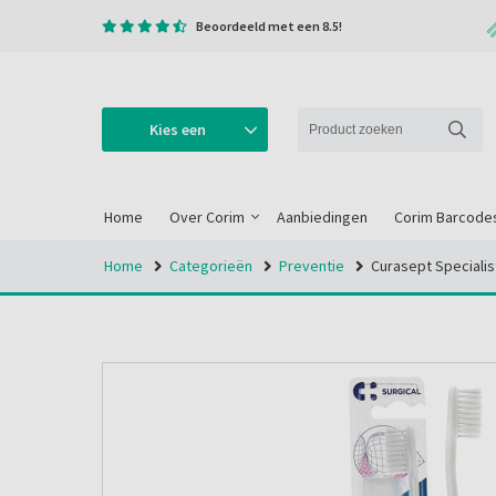
Beoordeeld met een 8.5!
Kies een
categorie
Home
Over Corim
Aanbiedingen
Corim Barcode
Home
Categorieën
Preventie
Curasept Specialis