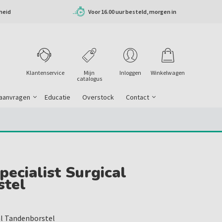
heid
Voor 16.00 uur besteld, morgen in
huis
Klantenservice
Mijn
Inloggen
Winkelwagen
catalogus
 aanvragen
Educatie
Overstock
Contact
pecialist Surgical
stel
al Tandenborstel