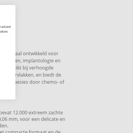
ingrepen, implantaatpla
van de mond.
De Curasept Specialist Su
onalised
ookies
waardoor hij nauwelijks vo
voor patiënten die extra z
gevoelige tandvleesprobl
is speciaal ontwikkeld voor
 ingrepen, implantologie en
k geschikt bij verhoogde
teloppervlakken, en biedt de
e mondlaesies door chemo- of
bevat 12.000 extreem zachte
0,06 mm, voor een delicate en
den.
het compacte formaat en de