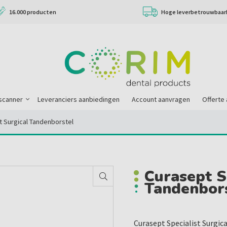
16.000 producten
Hoge leverbetrouwbaar
scanner
Leveranciers aanbiedingen
Account aanvragen
Offerte
t Surgical Tandenborstel
Curasept S
Tandenbor
Curasept Specialist Surgic