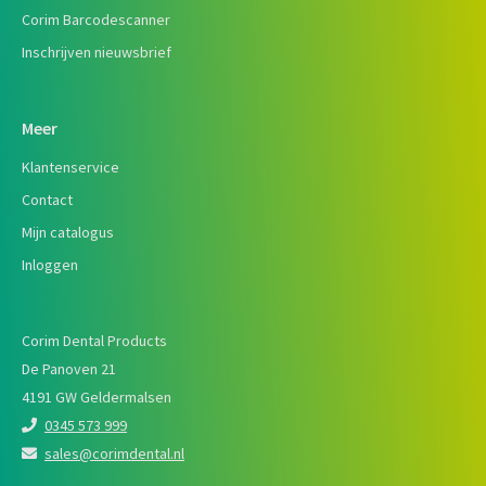
Corim Barcodescanner
Inschrijven nieuwsbrief
Meer
Klantenservice
Contact
Mijn catalogus
Inloggen
Corim Dental Products
De Panoven 21
4191 GW Geldermalsen
0345 573 999
sales@corimdental.nl