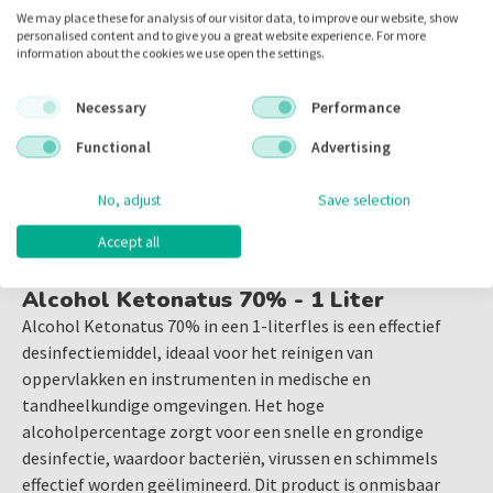
Inhoud:
1.00 liter
We may place these for analysis of our visitor data, to improve our website, show
personalised content and to give you a great website experience. For more
Voorraad:
information about the cookies we use open the settings.
Necessary
Performance
Functional
Advertising
Omschrijving
No, adjust
Save selection
Accept all
Omschrijving
Alcohol Ketonatus 70% - 1 Liter
Alcohol Ketonatus 70% in een 1-literfles is een effectief
desinfectiemiddel, ideaal voor het reinigen van
oppervlakken en instrumenten in medische en
tandheelkundige omgevingen. Het hoge
alcoholpercentage zorgt voor een snelle en grondige
desinfectie, waardoor bacteriën, virussen en schimmels
effectief worden geëlimineerd. Dit product is onmisbaar