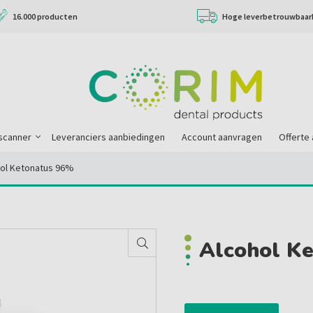
16.000 producten
Hoge leverbetrouwbaar
scanner
Leveranciers aanbiedingen
Account aanvragen
Offerte
hol Ketonatus 96%
Alcohol K