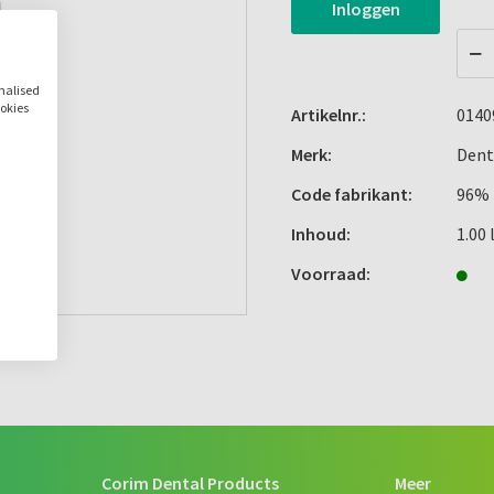
Inloggen
onalised
ookies
Artikelnr.:
0140
Merk:
Dent
Code fabrikant:
96%
Inhoud:
1.00 
Voorraad:
Corim Dental Products
Meer