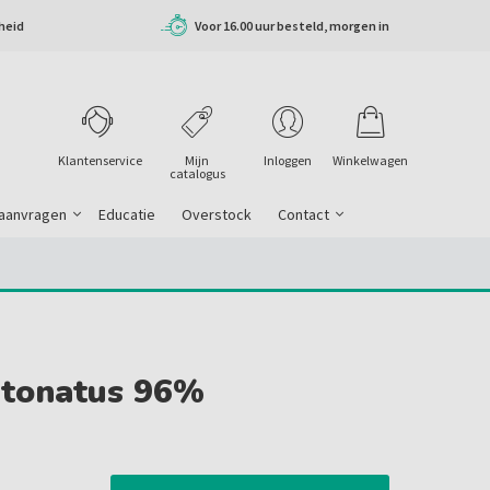
heid
Voor 16.00 uur besteld, morgen in
huis
Klantenservice
Mijn
Inloggen
Winkelwagen
catalogus
 aanvragen
Educatie
Overstock
Contact
etonatus 96%