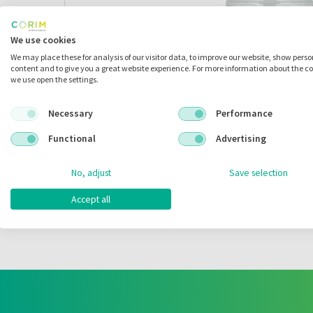
We use cookies
We may place these for analysis of our visitor data, to improve our website, show pers
content and to give you a great website experience. For more information about the c
we use open the settings.
Necessary
Performance
Functional
Advertising
No, adjust
Save selection
Accept all