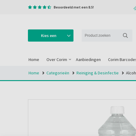
Beoordeeld met een 8.5!
Kies een
categorie
Home
Over Corim
Aanbiedingen
Corim Barcode
Home
Categorieën
Reiniging & Desinfectie
Alco