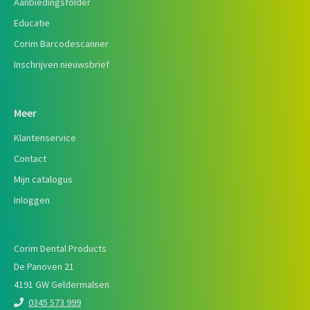
Aanbiedingsfolder
Educatie
Corim Barcodescanner
Inschrijven nieuwsbrief
Meer
Klantenservice
Contact
Mijn catalogus
Inloggen
Corim Dental Products
De Panoven 21
4191 GW Geldermalsen
0345 573 999