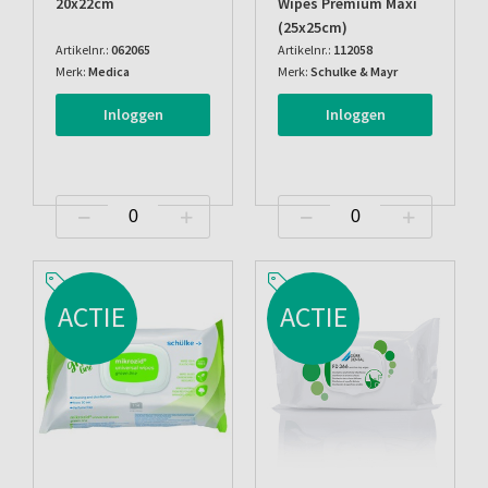
20x22cm
Wipes Premium Maxi
(25x25cm)
Artikelnr.:
062065
Artikelnr.:
112058
Merk:
Medica
Merk:
Schulke & Mayr
Inloggen
Inloggen
ACTIE
ACTIE