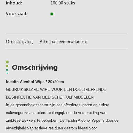
Inhoud:
100.00 stuks
met korte contacttijden.
Zowel inzetbaar voor dagelijkse desinfectie als bij uitbraak,
Voorraad:
dankzij het breed werkingspectrum en de snelle
inwerkingstijd.
De doeltreffendheid van het product is deze van de
geëxtraheerde vloeistof zoals bepaald in de europese norm.
Omschrijving
Alternatieve producten
Gebruiksvriendelijk : Handig alcoholdoekje voor een snelle
desinfectie, geen voorbereiding nodig, beschikbaar in
aangepaste verpakkingsformaten.
Omschrijving
Brede materiaalcompatibiliteit. Uitstekende
materiaalcompatibiliteit op alcoholbestendige medische
hulpmiddelen.
Incidin Alcohol Wipe / 20x20cm
Flowpack / 100 stuks
GEBRUIKSKLARE WIPE VOOR EEN DOELTREFFENDE
DESINFECTIE VAN MEDISCHE HULPMIDDELEN
In de gezondheidssector zijn desinfectieresultaten en stricte
nalevingsniveaus uiterst belangrijk om de verspreiding van
ziekteverwekkers te beperken. De Incidin Alcohol Wipe is door de
afwezigheid van actieve residuen daarom ideaal voor