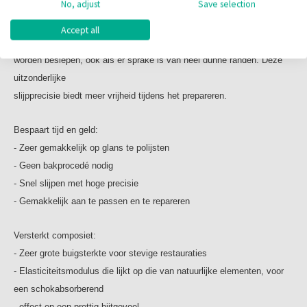
No, adjust
Save selection
keramiekmaterialen
beginnen af te splinteren, kan BRILLIANT Crios gemakkelijk en
Accept all
nauwkeurig
worden beslepen, ook als er sprake is van heel dunne randen. Deze
uitzonderlijke
slijpprecisie biedt meer vrijheid tijdens het prepareren.
Bespaart tijd en geld:
- Zeer gemakkelijk op glans te polijsten
- Geen bakprocedé nodig
- Snel slijpen met hoge precisie
- Gemakkelijk aan te passen en te repareren
Versterkt composiet:
- Zeer grote buigsterkte voor stevige restauraties
- Elasticiteitsmodulus die lijkt op die van natuurlijke elementen, voor
een schokabsorberend
effect en een prettig bijtgevoel