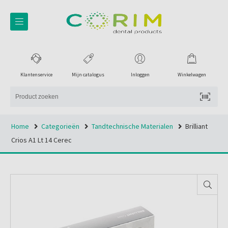
Klantenservice
Mijn catalogus
Inloggen
Winkelwagen
Home
Categorieën
Tandtechnische Materialen
Brilliant
Crios A1 Lt 14 Cerec