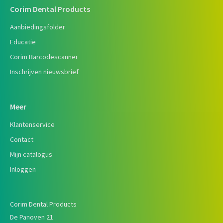
Corim Dental Products
Aanbiedingsfolder
Educatie
Corim Barcodescanner
Inschrijven nieuwsbrief
Meer
Klantenservice
Contact
Mijn catalogus
Inloggen
Corim Dental Products
De Panoven 21