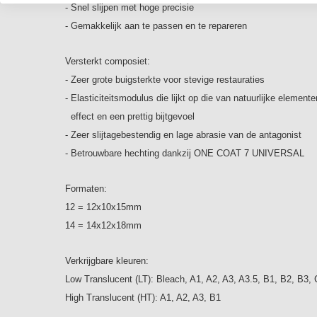
- Snel slijpen met hoge precisie
- Gemakkelijk aan te passen en te repareren
Versterkt composiet:
- Zeer grote buigsterkte voor stevige restauraties
- Elasticiteitsmodulus die lijkt op die van natuurlijke eleme
effect en een prettig bijtgevoel
- Zeer slijtagebestendig en lage abrasie van de antagonist
- Betrouwbare hechting dankzij ONE COAT 7 UNIVERSAL
Formaten:
12 = 12x10x15mm
14 = 14x12x18mm
Verkrijgbare kleuren:
Low Translucent (LT): Bleach, A1, A2, A3, A3.5, B1, B2, B3,
High Translucent (HT): A1, A2, A3, B1