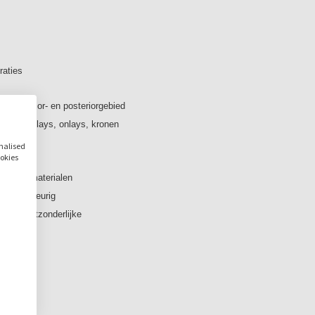
- Gemakkelijk aan te passe
Versterkt composiet:
- Zeer grote buigsterkte vo
- Elasticiteitsmodulus die 
raties
schokabsorberend
effect en een prettig bijt
et anterior- en posteriorgebied
- Zeer slijtagebestendig e
aronder inlays, onlays, kronen
- Betrouwbare hechting d
onalised
ookies
Formaten:
keramiekmaterialen
12 = 12x10x15mm
 en nauwkeurig
14 = 14x12x18mm
 Deze uitzonderlijke
Verkrijgbare kleuren:
Low Translucent (LT): Bleach
High Translucent (HT): A1,
Inhoud: