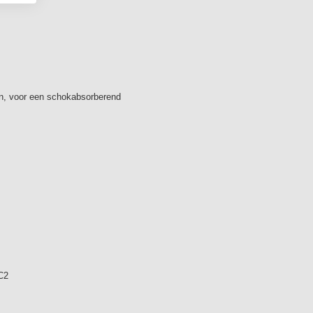
5 blokken
nten, voor een schokabsorberend
 C2