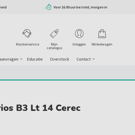
heid
Voor 16.00 uur besteld, morgen in
huis
Klantenservice
Mijn
Inloggen
Winkelwagen
catalogus
 aanvragen
Educatie
Overstock
Contact
rios B3 Lt 14 Cerec