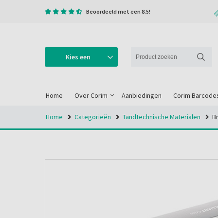
Beoordeeld met een 8.5!
Kies een
categorie
Home
Over Corim
Aanbiedingen
Corim Barcode
Home
Categorieën
Tandtechnische Materialen
Br