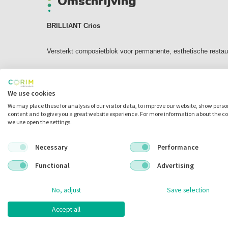
Omschrijving
BRILLIANT Crios
Versterkt composietblok voor permanente, esthetische restau
De ideale keuze voor het restaureren van losse elementen in h
van het gebit. Dit geldt voor alle conventionele indicaties, wa
We use cookies
en veneers
We may place these for analysis of our visitor data, to improve our website, show pers
content and to give you a great website experience. For more information about the c
we use open the settings.
BRILLIANT Crios onderscheidt zich door precisie. Zelfs als 
beginnen af te splinteren, kan BRILLIANT Crios gemakkelijk
Necessary
Performance
worden beslepen, ook als er sprake is van heel dunne randen.
Functional
Advertising
slijpprecisie biedt meer vrijheid tijdens het prepareren.
No, adjust
Save selection
Bespaart tijd en geld:
- Zeer gemakkelijk op glans te polijsten
Accept all
- Geen bakprocedé nodig