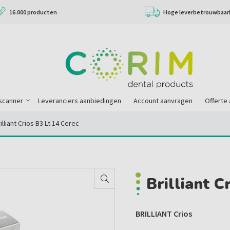
16.000 producten
Hoge leverbetrouwbaar
scanner
Leveranciers aanbiedingen
Account aanvragen
Offerte
illiant Crios B3 Lt 14 Cerec
Brilliant C
BRILLIANT Crios