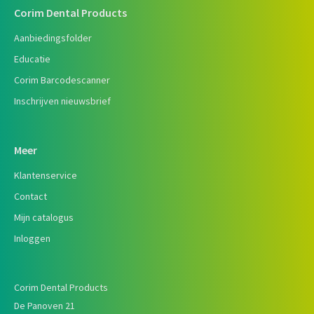
Corim Dental Products
Aanbiedingsfolder
Educatie
Corim Barcodescanner
Inschrijven nieuwsbrief
Meer
Klantenservice
Contact
Mijn catalogus
Inloggen
Corim Dental Products
De Panoven 21