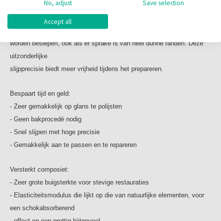
No, adjust
Save selection
keramiekmaterialen
beginnen af te splinteren, kan BRILLIANT Crios gemakkelijk en
Accept all
nauwkeurig
worden beslepen, ook als er sprake is van heel dunne randen. Deze
uitzonderlijke
slijpprecisie biedt meer vrijheid tijdens het prepareren.
Bespaart tijd en geld:
- Zeer gemakkelijk op glans te polijsten
- Geen bakprocedé nodig
- Snel slijpen met hoge precisie
- Gemakkelijk aan te passen en te repareren
Versterkt composiet:
- Zeer grote buigsterkte voor stevige restauraties
- Elasticiteitsmodulus die lijkt op die van natuurlijke elementen, voor
een schokabsorberend
effect en een prettig bijtgevoel