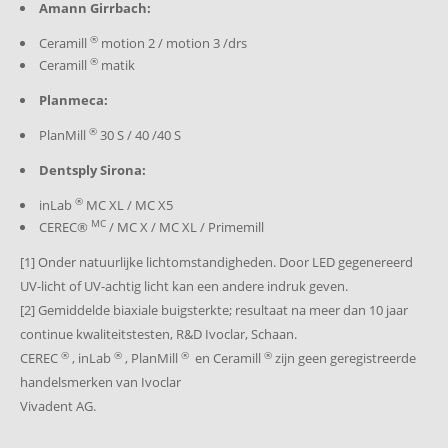
Amann Girrbach:
®
Ceramill
motion 2 / motion 3 /drs
®
Ceramill
matik
Planmeca:
®
PlanMill
30 S / 40 /40 S
Dentsply Sirona:
®
inLab
MC XL / MC X5
MC
CEREC®
/ MC X / MC XL / Primemill
[1] Onder natuurlijke lichtomstandigheden. Door LED gegenereerd
UV-licht of UV-achtig licht kan een andere indruk geven.
[2] Gemiddelde biaxiale buigsterkte; resultaat na meer dan 10 jaar
continue kwaliteitstesten, R&D Ivoclar, Schaan.
®
®
®
®
CEREC
, inLab
, PlanMill
en Ceramill
zijn geen geregistreerde
handelsmerken van Ivoclar
Vivadent AG.