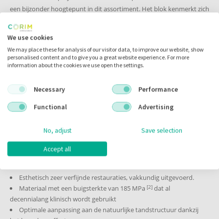
Kleuren:
een bijzonder hoogtepunt in dit assortiment. Het blok kenmerkt zich
door een natuurlijke progressie van kleur en fluorescentie van
Uitgebreid kleurenpalet: verkrijgbaar in AD- en BL-
[1]
dentine naar incisaal
.
We use cookies
tinten (het kleurenpalet varieert afhankelijk van de
Verwerkingsmogelijkheden:
We may place these for analysis of our visitor data, to improve our website, show
transparantie en de blokgrootte).
Na het slijpproces kunnen de restauraties als volgt worden verwerkt:
personalised content and to give you a great website experience. For more
information about the cookies we use open the settings.
Geautoriseerde CAD/CAM-systemen:
Gepolijst
Optioneel: gebeitst, geglazuurd
Necessary
Performance
Ivoclar:
Soorten restauraties:
Functional
Advertising
®
PrograMill
PM3 / PM5 / PM7
®
Kronen
Zenotec
Select Hybrid
No, adjust
Save selection
Inlays, onlays, gedeeltelijke kronen
Veneers
Amann Girrbach:
Accept all
®
Voordelen:
Ceramill
motion 2 / motion 3 /drs
®
Ceramill
matik
Esthetisch zeer verfijnde restauraties, vakkundig uitgevoerd.
[2]
Materiaal met een buigsterkte van 185 MPa
dat al
Planmeca:
decennialang klinisch wordt gebruikt
®
Optimale aanpassing aan de natuurlijke tandstructuur dankzij
PlanMill
30 S / 40 /40 S