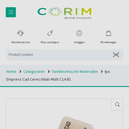
Klantenservice
Mijn catalogus
Inloggen
Winkelwagen
Home
Categorieën
Tandtechnische Materialen
Ips
Empress Cad Cerec/inlab Multi C14 B1