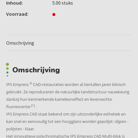
Inhoud:
5.00 stuks
Inlays, onlays, gedeeltelijke kronen
Veneers
Voorraad:
Voordelen:
Esthetisch zeer verfijnde restauraties, vakkundig
Omschrijving
uitgevoerd.
[2]
Materiaal met een buigsterkte van 185 MPa
dat al
decennialang klinisch wordt gebruikt
Optimale aanpassing aan de natuurlijke tandstructuur
Omschrijving
dankzij het kameleoneffect.
®
IPS Empress
CAD-restauraties worden al tientallen jaren klinisch
Blokgroottes:
gebruikt. Ze reproduceren de natuurlijke tandstructuur nauwkeurig
4 (I10, I12, C14, C14 L)
dankzij hun kenmerkende kameleoneffect en levensechte
[1]
fluorescentie
.
Translucentieniveaus:
IPS Empress CAD staat bekend om zijn uitzonderlijke esthetiek en
kan snel en eenvoudig tot een hoogglans worden gepolijst: slijpen -
2 en Multi-blok (HT - Hoge doorschijnendheid, LT - Lage
polijsten - klaar.
doorschijnendheid)
Het innovatieve polychromatische IPS Empress CAD Multi-blok is