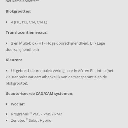
het kameleoneffect.
Dentsply Sirona:
Blokgroottes:
®
inLab
MC XL / MC X5
4 (I10, I12, C14, C14 L)
MC
CEREC®
/ MC X / MC XL / Primemill
Translucentieniveaus:
[1] Onder natuurlijke lichtomstandigheden. Door LED
2 en Multi-blok (HT - Hoge doorschijnendheid, LT - Lage
gegenereerd UV-licht of UV-achtig licht kan een andere
doorschijnendheid)
indruk geven.
[2] Gemiddelde biaxiale buigsterkte; resultaat na meer dan
Kleuren:
10 jaar continue kwaliteitstesten, R&D Ivoclar, Schaan.
®
®
®
®
Uitgebreid kleurenpalet: verkrijgbaar in AD- en BL-tinten (het
CEREC
, inLab
, PlanMill
en Ceramill
zijn geen
kleurenpalet varieert afhankelijk van de transparantie en de
geregistreerde handelsmerken van Ivoclar
blokgrootte).
Vivadent AG.
Geautoriseerde CAD/CAM-systemen:
Ivoclar:
®
PrograMill
PM3 / PM5 / PM7
®
Zenotec
Select Hybrid