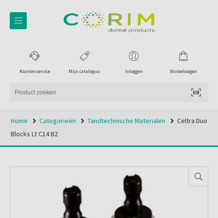
Klantenservice
Mijn catalogus
Inloggen
Winkelwagen
Home
Categorieën
Tandtechnische Materialen
Celtra Duo
Blocks Lt C14 B2