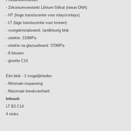
- Zirkoniumversterkt Lithium-Silikat (nieuw DNA)
- HT (hoge translucentie voor inlays/onlays)
- LT (lage translucentie voor kronen)
- voorgekristaliseerd, tandkleurig blok
- sterkte: 210MPa
- sterkte na glazuurbrand: 370MPa
- 8 kleuren
- grootte C14
Eén blok - 2 mogelijkheden
- Minimale inspanning
- Maximale breukvastheid
Inhoud:
LT B2 C14
4 stuks