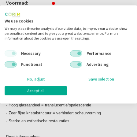
Inhoud:
Voorraad:
LT B2 C14
4 stuks
We use cookies
We may place these for analysis of our visitor data, to improve our website, show
Omschrijving
personalised content and to give you a great website experience. For more
information about the cookies we use open the settings.
Necessary
Performance
Omschrijving
Functional
Advertising
Celtra Duo
No, adjust
Save selection
Het nieuwe DNA van hoge sterkte Glass Ceramics
Zirconium vesterkt Lithium-Silikat (ZLS)
Accept all
- 10% zirconium aandeel voor hoge buigsterkte
- Hoog glasaandeel = translucentie/opalescentie
- Zeer fijne kristalstrictuur = verhindert scheurvorming
- Sterke en esthetische restauraties
Produktkenmerken: