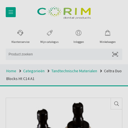
Klantenservice
Mijn catalogus
Inloggen
Winkelwagen
Home
Categorieën
Tandtechnische Materialen
Celtra Duo
Blocks Ht C14 A1