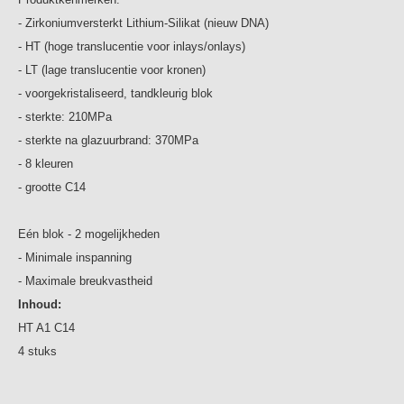
- Zirkoniumversterkt Lithium-Silikat (nieuw DNA)
- HT (hoge translucentie voor inlays/onlays)
- LT (lage translucentie voor kronen)
- voorgekristaliseerd, tandkleurig blok
- sterkte: 210MPa
- sterkte na glazuurbrand: 370MPa
- 8 kleuren
- grootte C14
Eén blok - 2 mogelijkheden
- Minimale inspanning
- Maximale breukvastheid
Inhoud:
HT A1 C14
4 stuks