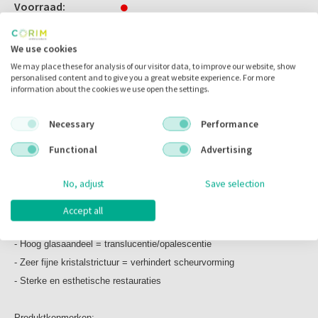
Inhoud:
Voorraad:
HT A1 C14
4 stuks
We use cookies
We may place these for analysis of our visitor data, to improve our website, show
Omschrijving
personalised content and to give you a great website experience. For more
information about the cookies we use open the settings.
Necessary
Performance
Omschrijving
Functional
Advertising
Celtra Duo
No, adjust
Save selection
Het nieuwe DNA van hoge sterkte Glass Ceramics
Zirconium vesterkt Lithium-Silikat (ZLS)
Accept all
- 10% zirconium aandeel voor hoge buigsterkte
- Hoog glasaandeel = translucentie/opalescentie
- Zeer fijne kristalstrictuur = verhindert scheurvorming
- Sterke en esthetische restauraties
Produktkenmerken: