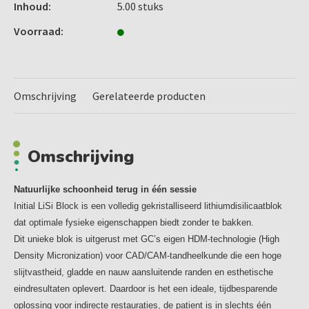
ontwikkeld door de kristalgrootte en stijfheid van de
Inhoud:
5.00 stuks
glasmatrix te optimaliseren. Dankzij deze nieuwe
Voorraad:
technologie worden
tegelijkertijd een goede bewerkbaarheid, rand aansluiting,
polijstbaarheid en slijtvastheid bereikt.
Het resultaat is een gemakkelijk te frezen hoogesthetisch
Omschrijving
Gerelateerde producten
blok dat, met of zonder bakken, een hoge sterkte biedt.
- Verbeterde stijfheid van de glasmatrix / voor een hoge
mechanische sterkte
Omschrijving
- Kleiner kristal / voor gemakkelijk frezen en hoge
slijtvastheid
Gewoon frezen, polijsten en plaatsen
Natuurlijke schoonheid terug in één sessie
Initial LiSi Block kan de procestijd drastisch verkorten:
Initial LiSi Block is een volledig gekristalliseerd lithiumdisilicaatblok
bakken, glazuren, karakteriseren en koelen is niet nodig.
dat optimale fysieke eigenschappen biedt zonder te bakken.
Dit bespaart tot 40% in de tijd* die nodig is om uw
Dit unieke blok is uitgerust met GC’s eigen HDM-technologie (High
restauraties te maken en verkort tevens de stoeltijd voor u
Density Micronization) voor CAD/CAM-tandheelkunde die een hoge
en uw patiënt.
slijtvastheid, gladde en nauw aansluitende randen en esthetische
U hoeft enkel te frezen, polijsten en plaatsen!
eindresultaten oplevert. Daardoor is het een ideale, tijdbesparende
Extra nauwkeurige randen
oplossing voor indirecte restauraties, de patient is in slechts één