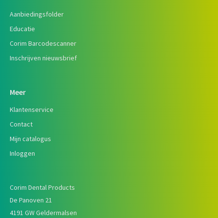
Aanbiedingsfolder
Educatie
Corim Barcodescanner
Inschrijven nieuwsbrief
Meer
Klantenservice
Contact
Mijn catalogus
Inloggen
Corim Dental Products
De Panoven 21
4191 GW Geldermalsen