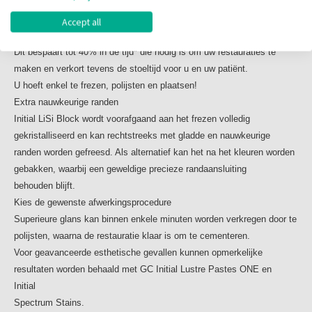
opalescentie
Gewoon frezen, polijsten en plaatsen
onder alle lichtomstandigheden.
Initial LiSi Block kan de procestijd drastisch verkorten: bakken,
Accept all
Aanbeveling voor Hechtcement
glazuren, karakteriseren en koelen is niet nodig.
Adhesieve hechting wordt aanbevolen voor Initial LiSi
Dit bespaart tot 40% in de tijd* die nodig is om uw restauraties te
Block.
maken en verkort tevens de stoeltijd voor u en uw patiënt.
Zowel G-CEM ONE als G-CEM LinkForce van GC biedt de
U hoeft enkel te frezen, polijsten en plaatsen!
meest optimale hechting bij iedere indirecte restauratie
Extra nauwkeurige randen
met het LiSi blok.
Initial LiSi Block wordt voorafgaand aan het frezen volledig
gekristalliseerd en kan rechtstreeks met gladde en nauwkeurige
randen worden gefreesd. Als alternatief kan het na het kleuren worden
gebakken, waarbij een geweldige precieze randaansluiting
behouden blijft.
Kies de gewenste afwerkingsprocedure
Superieure glans kan binnen enkele minuten worden verkregen door te
polijsten, waarna de restauratie klaar is om te cementeren.
Voor geavanceerde esthetische gevallen kunnen opmerkelijke
resultaten worden behaald met GC Initial Lustre Pastes ONE en
Initial
Spectrum Stains.