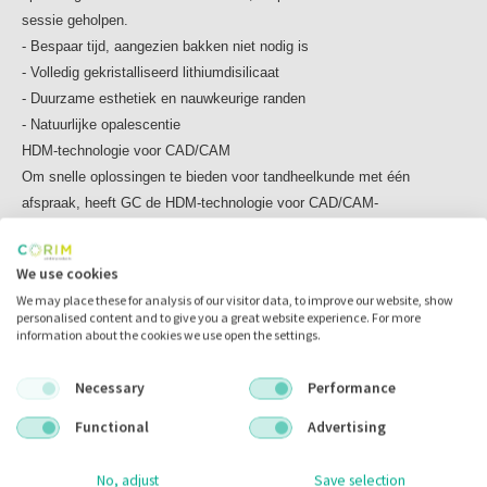
Initial LiSi Block wordt voorafgaand aan het frezen volledig
sessie geholpen.
gekristalliseerd en kan rechtstreeks met gladde en
- Bespaar tijd, aangezien bakken niet nodig is
nauwkeurige
- Volledig gekristalliseerd lithiumdisilicaat
randen worden gefreesd. Als alternatief kan het na het
- Duurzame esthetiek en nauwkeurige randen
kleuren worden gebakken, waarbij een geweldige precieze
- Natuurlijke opalescentie
randaansluiting
HDM-technologie voor CAD/CAM
behouden blijft.
Om snelle oplossingen te bieden voor tandheelkunde met één
Kies de gewenste afwerkingsprocedure
afspraak, heeft GC de HDM-technologie voor CAD/CAM-
Superieure glans kan binnen enkele minuten worden
tandheelkunde verder
verkregen door te polijsten, waarna de restauratie klaar is
ontwikkeld door de kristalgrootte en stijfheid van de glasmatrix te
We use cookies
om te cementeren.
optimaliseren. Dankzij deze nieuwe technologie worden
We may place these for analysis of our visitor data, to improve our website, show
Voor geavanceerde esthetische gevallen kunnen
tegelijkertijd een goede bewerkbaarheid, rand aansluiting,
personalised content and to give you a great website experience. For more
opmerkelijke resultaten worden behaald met GC Initial
polijstbaarheid en slijtvastheid bereikt.
information about the cookies we use open the settings.
Lustre Pastes ONE en Initial
Het resultaat is een gemakkelijk te frezen hoogesthetisch blok dat,
Spectrum Stains.
met of zonder bakken, een hoge sterkte biedt.
Necessary
Performance
Natuurlijke opalescentie
- Verbeterde stijfheid van de glasmatrix / voor een hoge mechanische
Functional
Advertising
Initial LiSi Block is verkrijgbaar in hoge translucentie (HT)
sterkte
en lage translucentie (LT) en biedt een natuurlijke
- Kleiner kristal / voor gemakkelijk frezen en hoge slijtvastheid
No, adjust
Save selection