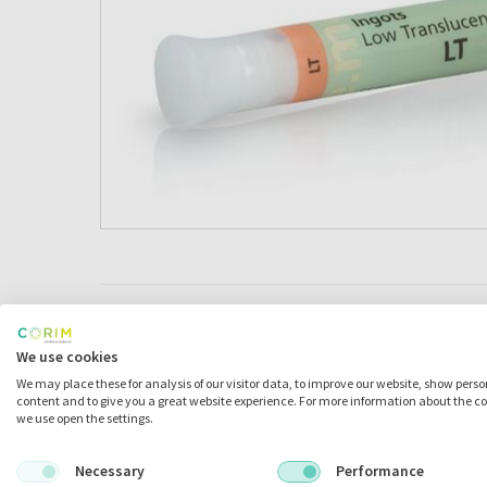
Omschrijving
We use cookies
We may place these for analysis of our visitor data, to improve our website, show pers
Omschrijving
content and to give you a great website experience. For more information about the c
we use open the settings.
IPS e.max Press is het betrouwbare lithiumdisilicaa
Necessary
Performance
perstechnologie.[1] Het wordt gebruikt voor het ve