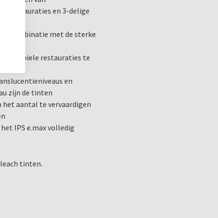
entrestauraties en 3-delige
neert
 In combinatie met de sterke
3] en de
en stabiele restauraties te
anslucentieniveaus en
u zijn de tinten
n het aantal te vervaardigen
en
 het IPS e.max volledig
Bleach tinten.