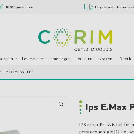
16.000 producten
Hoge leverbetrouwbaar
scanner
Leveranciers aanbiedingen
Account aanvragen
Offerte
s E.max Press Lt B3
Ips E.max 
IPS e.max Press is het bet
perstechnologie.[1] Het wo