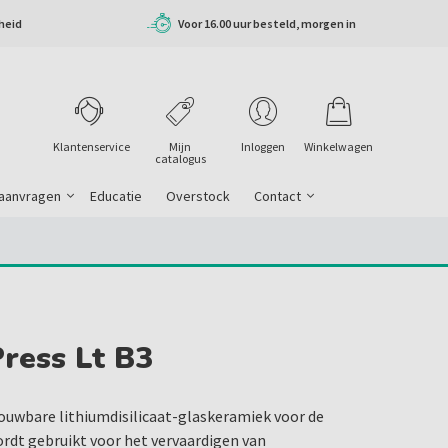
heid
Voor 16.00 uur besteld, morgen in
huis
Klantenservice
Mijn
Inloggen
Winkelwagen
catalogus
 aanvragen
Educatie
Overstock
Contact
Press Lt B3
rouwbare lithiumdisilicaat-glaskeramiek voor de
rdt gebruikt voor het vervaardigen van