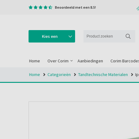
Beoordeeld met een 8.5!
Kies een
categorie
Home
Over Corim
Aanbiedingen
Corim Barcode
Home
Categorieën
Tandtechnische Materialen
Ip