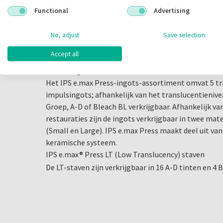
restauraties voor individuele tanden, hybride abutm
Functional
Advertising
bruggen (premolaargebied). IPS e.max Press combi
esthetiek met een hoge buigsterkte van 470 MPa.[2]
No, adjust
Save selection
klinische bewijzen[1] biedt het keramiek veiligheid[
Accept all
mogelijkheid voor het laboratorium om esthetische 
vervaardigen.
Het IPS e.max Press-ingots-assortiment omvat 5 tr
impulsingots; afhankelijk van het translucentienivea
Groep, A-D of Bleach BL verkrijgbaar. Afhankelijk va
restauraties zijn de ingots verkrijgbaar in twee mat
(Small en Large). IPS e.max Press maakt deel uit van
keramische systeem.
IPS e.max® Press LT (Low Translucency) staven
De LT-staven zijn verkrijgbaar in 16 A-D tinten en 4 