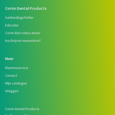
Corim Dental Products
Aanbiedingsfolder
Educatie
Corim Barcodescanner
Inschrijven nieuwsbrief
Meer
Klantenservice
Contact
Mijn catalogus
Inloggen
Corim Dental Products