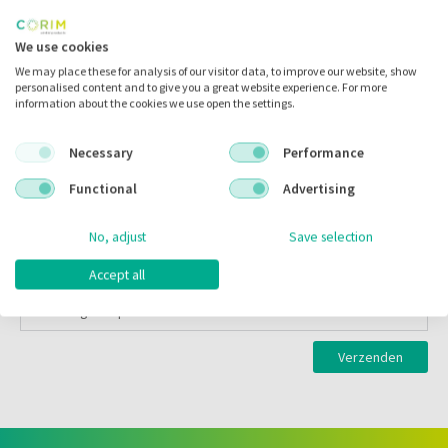
We use cookies
Kies uw producten
We may place these for analysis of our visitor data, to improve our website, show
personalised content and to give you a great website experience. For more
Fujicem Evolve Automix Triple-Pack
information about the cookies we use open the settings.
0
Necessary
Performance
Fujicem Evolve Triple Pack Handmix
Functional
Advertising
0
No, adjust
Save selection
Kies uw gratis product
Accept all
Kies uw gratis product