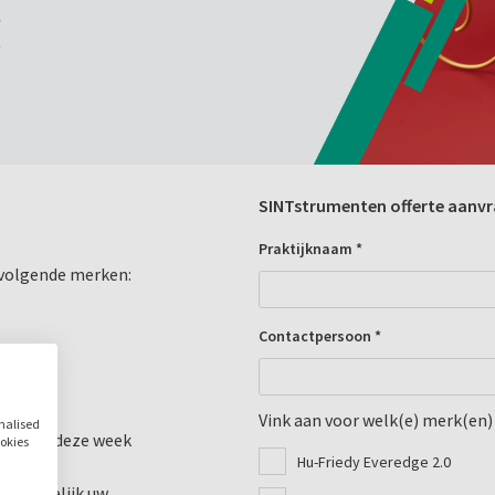
SINTstrumenten offerte aanvr
Praktijknaam *
 volgende merken:
Contactpersoon *
Vink aan voor welk(e) merk(en) 
onalised
. Alleen deze week
ookies
Hu-Friedy Everedge 2.0
rde
el mogelijk uw