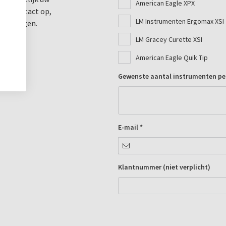
American Eagle XPX
isch contact op,
LM Instrumenten Ergomax XSI
uitbrengen.
LM Gracey Curette XSI
American Eagle Quik Tip
Gewenste aantal instrumenten pe
E-mail *
Klantnummer (niet verplicht)