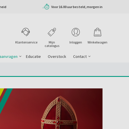
heid
Voor 16.00 uur besteld, morgen in
huis
Klantenservice
Mijn
Inloggen
Winkelwagen
catalogus
 aanvragen
Educatie
Overstock
Contact