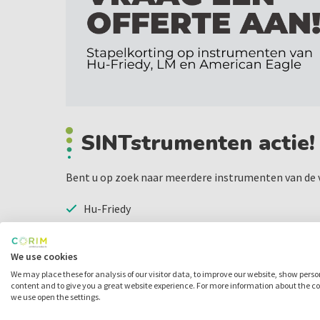
SINTstrumenten actie!
Bent u op zoek naar meerdere instrumenten van de
Hu-Friedy
American Eagle
LM
We use cookies
We may place these for analysis of our visitor data, to improve our website, show pers
Vraag dan via het formulier een offerte op maat aan
content and to give you a great website experience. For more information about the c
we use open the settings.
ontvangt u SINTstrumenten korting op geselectee
instrumenten. Na uw aanvraag verstrekken wij zo sn