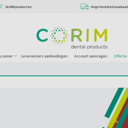
16.000 producten
Hoge leverbetrouwbaar
scanner
Leveranciers aanbiedingen
Account aanvragen
Offerte