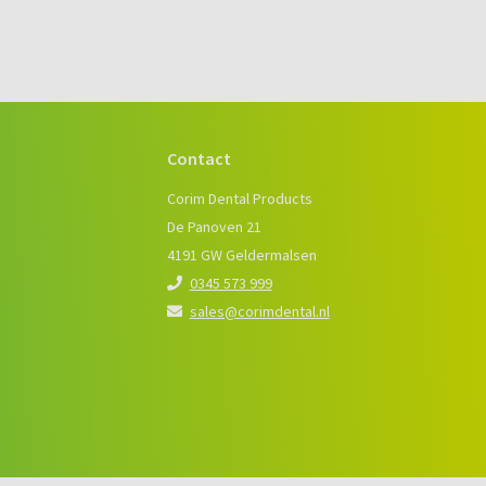
Contact
e
Corim Dental Products
De Panoven 21
4191 GW Geldermalsen
0345 573 999
sales@corimdental.nl