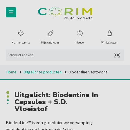
Klantenservice
Mijn catalogus
Inloggen
Winkelwagen
Home
Uitgelichte producten
Biodentine Septodont
Uitgelicht: Biodentine In
Capsules + S.D.
Vloeistof
Biodentine™ is een gloednieuwe vervanging
voor dentine op basis van de Active