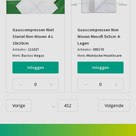
Gaascompressen Niet
Gaascompressen Non
Steriel Non Woven 4-L
Woven Mesoft 5x5cm 4-
10x10cm
Lagen
Artikelnr.:
111027
Artikelnr.:
095570
Merk:
Bastos Viegas
Merk:
Molnlycke Healthcare
Inloggen
Inloggen
Vorige
452
Volgende
...