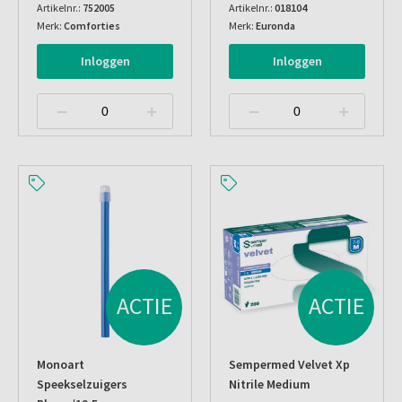
Artikelnr.:
752005
Artikelnr.:
018104
Merk:
Comforties
Merk:
Euronda
Inloggen
Inloggen
ACTIE
ACTIE
Monoart
Sempermed Velvet Xp
Speekselzuigers
Nitrile Medium