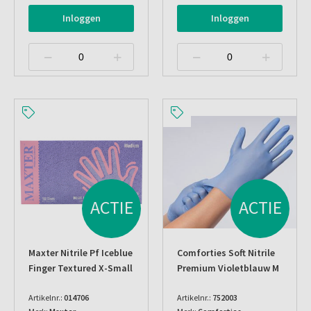
Inloggen
Inloggen
ACTIE
ACTIE
Maxter Nitrile Pf Iceblue
Comforties Soft Nitrile
Finger Textured X-Small
Premium Violetblauw M
Artikelnr.:
014706
Artikelnr.:
752003