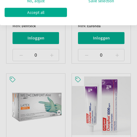
Alcohol Ketonatus 70%
Monoart Mondmaskers
No, adjust
Save selection
1 Liter
Protection 3 (3-L) Lila
Accept all
Artikelnr.:
014091
Artikelnr.:
018230
Merk:
Denteck
Merk:
Euronda
Inloggen
Inloggen