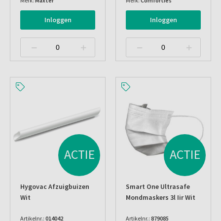
Merk:
Maxter
Merk:
Comforties
Inloggen
Inloggen
ACTIE
ACTIE
Hygovac Afzuigbuizen
Smart One Ultrasafe
Wit
Mondmaskers 3l Iir Wit
Artikelnr.:
014042
Artikelnr.:
879085