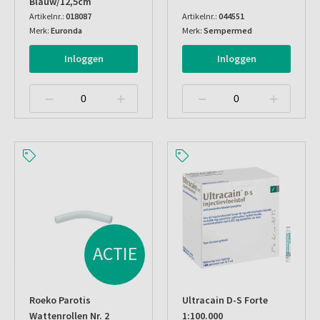
Blauw/12,5cm
Artikelnr.:
018087
Artikelnr.:
044551
Merk:
Euronda
Merk:
Sempermed
Inloggen
Inloggen
ACTIE
Roeko Parotis
Ultracain D-S Forte
Wattenrollen Nr. 2
1:100.000