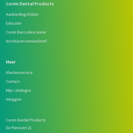
Corim Dental Products
Aanbiedingsfolder
Educatie
Corim Barcodescanner
Inschrijven nieuwsbrief
Meer
Klantenservice
Contact
Mijn catalogus
Inloggen
Corim Dental Products
De Panoven 21