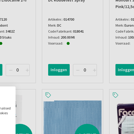
 Lidocaine 2%
Dc Koudetest Spray
Monoart S
Pink/12,5
7120
Artikelnr.:
014700
Artikelnr.:
0
dont
Merk:
DC
Merk:
Euron
ant:
3402Z
Code Fabrikant:
018041
Code Fabrik
00 Stuks
Inhoud:
200.00 Ml
Inhoud:
100
Voorraad:
Voorraad:
Inloggen
Inlogge
onalised
ookies