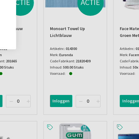
ACTIE
ACTIE
l Tips Blauw
Monoart Towel Up
Face Mat
Lichtblauw
Groen Met
0011
Artikelnr.:
014300
Artikelnr.:
0
n
Merk:
Euronda
Merk:
Face
ant:
201665
Code Fabrikant:
21820439
Code Fabrik
.00 Stuks
Inhoud:
500.00 Stuks
Inhoud:
50x
Voorraad:
Voorraad:
Inloggen
Inlogge