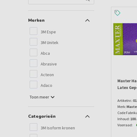
Merken
3M Espe
3M Unitek
Abca
Abrasive
Acteon
Maxter H
Adaco
Latex Ge
Toon meer
Artikelnr.:
01
Merk:
Maxte
Code Fabrik
Categorieën
Inhoud:
100
Voorraad:
3M Isoform kronen