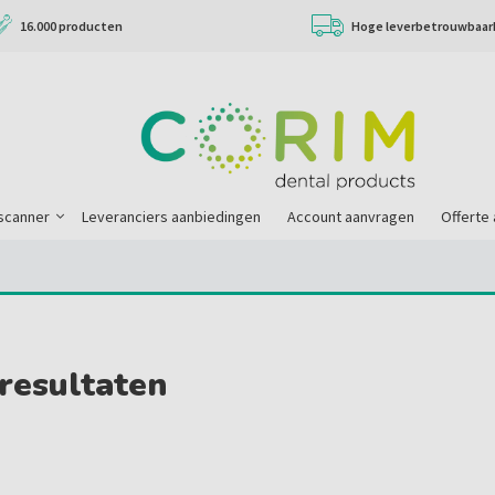
16.000 producten
Hoge leverbetrouwbaar
scanner
Leveranciers aanbiedingen
Account aanvragen
Offerte
resultaten