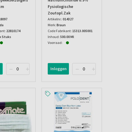
peekselzuigers
Natriumchloride 0.9%
cm
Fysiologische
Zoutopl.zak
18097
Artikelnr.:
014327
da
Merk:
Braun
ant:
22810174
Code Fabrikant:
15313.005001
x Stuks
Inhoud:
500.00 Ml
Voorraad:
n
Inloggen