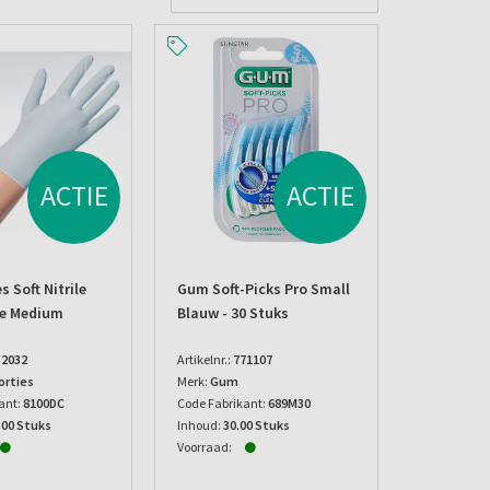
ACTIE
ACTIE
 Soft Nitrile
Gum Soft-Picks Pro Small
e Medium
Blauw - 30 Stuks
52032
Artikelnr.:
771107
rties
Merk:
Gum
ant:
8100DC
Code Fabrikant:
689M30
.00 Stuks
Inhoud:
30.00 Stuks
Voorraad: