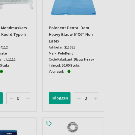
e Mondmaskers
Polodent Dental Dam
 Koord Type Ii
Heavy Blauw 6"x6" Non
Latex
14112
Artikelnr.:
215021
mate
Merk:
PoloDent
ant:
L1112
Code Fabrikant:
Blauw Heavy
 Stuks
Inhoud:
20.00 Stuks
Voorraad:
n
Inloggen