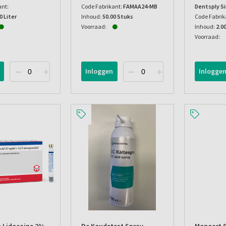
ant:
Code Fabrikant:
FAMAA24-MB
Dentsply S
0 Liter
Inhoud:
50.00 Stuks
Code Fabrik
Voorraad:
Inhoud:
2.0
Voorraad:
Inloggen
Inlogge