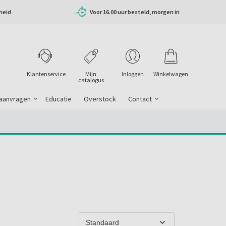
heid
Voor 16.00 uur besteld, morgen in
huis
Klantenservice
Mijn
Inloggen
Winkelwagen
catalogus
 aanvragen
Educatie
Overstock
Contact