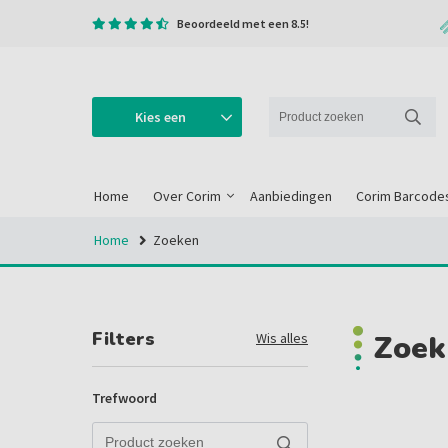
Beoordeeld met een 8.5!
Kies een
categorie
Home
Over Corim
Aanbiedingen
Corim Barcode
Home
Zoeken
Filters
Zoek
Wis alles
Trefwoord