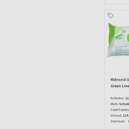
Mikrozid 
Green Lin
Artikelnr.:
11
Merk:
Schul
Code Fabrik
Inhoud:
114
Voorraad: