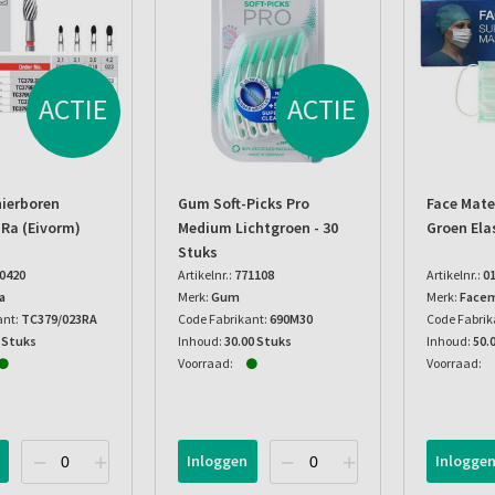
ACTIE
ACTIE
nierboren
Gum Soft-Picks Pro
Face Mat
 Ra (eivorm)
Medium Lichtgroen - 30
Groen Elas
Stuks
0420
Artikelnr.:
771108
Artikelnr.:
0
a
Merk:
Gum
Merk:
Face
ant:
TC379/023RA
Code Fabrikant:
690M30
Code Fabrik
 Stuks
Inhoud:
30.00 Stuks
Inhoud:
50.
Voorraad:
Voorraad:
Inloggen
Inlogge