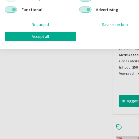
Functional
Advertising
No, adjust
Save selection
Riskontro
Accept all
Artikelnr.:
19
Merk:
Acteo
Code Fabrik
Inhoud:
250
Voorraad:
Inloggen