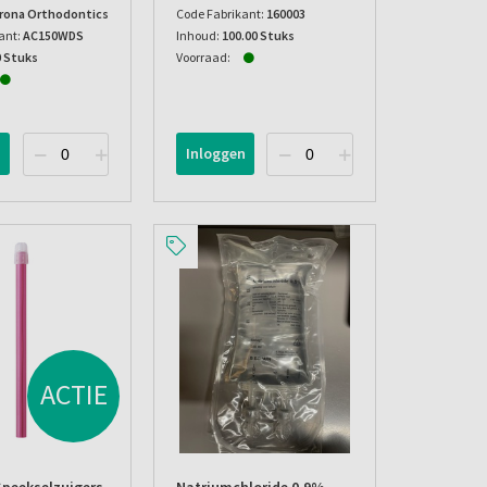
irona Orthodontics
Code Fabrikant:
160003
ant:
AC150WDS
Inhoud:
100.00 Stuks
0 Stuks
Voorraad:
n
Inloggen
ACTIE