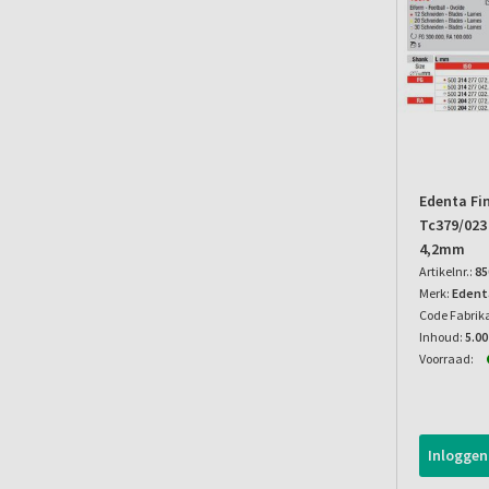
Edenta Fi
Tc379/023
4,2mm
Artikelnr.:
85
Merk:
Edent
Code Fabrik
Inhoud:
5.00
Voorraad:
Inloggen