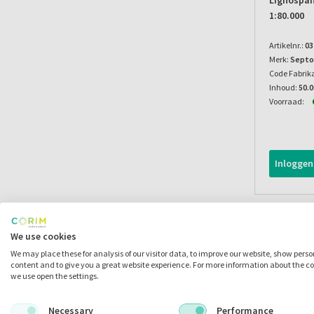
Lignospan
1:80.000
Artikelnr.:
03
Merk:
Septo
Code Fabrik
Inhoud:
50.
Voorraad:
Inloggen
We use cookies
We may place these for analysis of our visitor data, to improve our website, show pers
content and to give you a great website experience. For more information about the c
we use open the settings.
Necessary
Performance