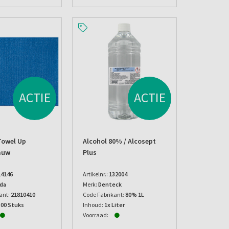
ACTIE
ACTIE
Towel Up
Alcohol 80% / Alcosept
auw
Plus
14146
Artikelnr.:
132004
da
Merk:
Denteck
ant:
21810410
Code Fabrikant:
80% 1L
.00 Stuks
Inhoud:
1x Liter
Voorraad: