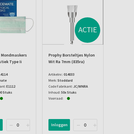
ACTIE
e Mondmaskers
Prophy Borsteltjes Nylon
tiek Type Ii
Wit Ra 7mm (835ra)
14114
Artikelnr.:
014033
mate
Merk:
Stoddard
ant:
E1112
Code Fabrikant:
JC/WNRA
00 Stuks
Inhoud:
50x Stuks
Voorraad:
n
Inloggen