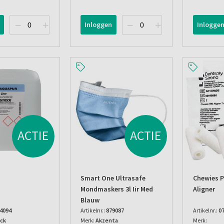
Inloggen
Inlogge
ACTIE
ACTIE
Smart One Ultrasafe
Chewies P
Mondmaskers 3l Iir Med
Aligner
Blauw
4094
Artikelnr.:
879087
Artikelnr.:
0
ck
Merk:
Akzenta
Merk: