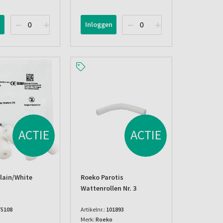
n
Inloggen
ACTIE
ACTIE
lain/white
Roeko Parotis
Wattenrollen Nr. 3
75108
Artikelnr.:
101893
Merk:
Roeko