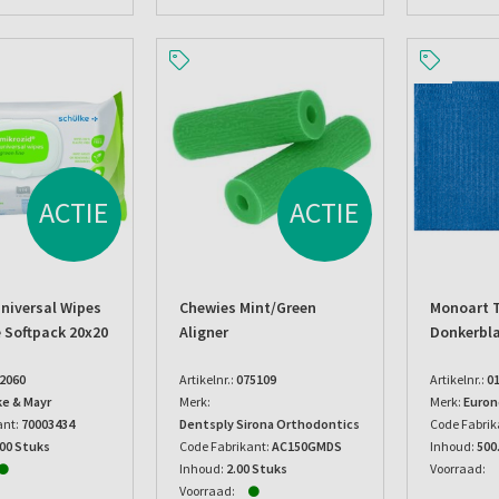
ACTIE
ACTIE
Universal Wipes
Chewies Mint/green
Monoart 
e Softpack 20x20
Aligner
Donkerbl
2060
Artikelnr.:
075109
Artikelnr.:
0
ke & Mayr
Merk:
Merk:
Euron
ant:
70003434
Dentsply Sirona Orthodontics
Code Fabrik
.00 Stuks
Code Fabrikant:
AC150GMDS
Inhoud:
500
Inhoud:
2.00 Stuks
Voorraad:
Voorraad: