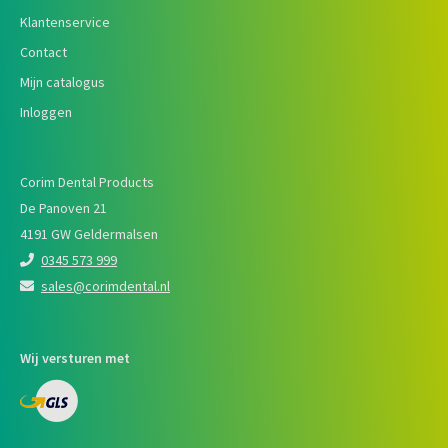
Klantenservice
Contact
Mijn catalogus
Inloggen
Corim Dental Products
De Panoven 21
4191 GW Geldermalsen
0345 573 999
sales@corimdental.nl
Wij versturen met