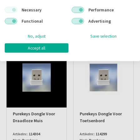
Inloggen
Inloggen
Necessary
Performance
Functional
Advertising
No, adjust
Save selection
Accept all
Purekeys Dongle Voor
Purekeys Dongle Voor
Draadloze Muis
Toetsenbord
Artikelnr.:
114304
Artikelnr.:
114299