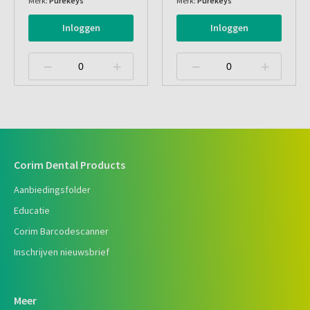
Merk:
Purekeys
Merk:
Purekeys
Inloggen
Inloggen
Corim Dental Products
Aanbiedingsfolder
Educatie
Corim Barcodescanner
Inschrijven nieuwsbrief
Meer