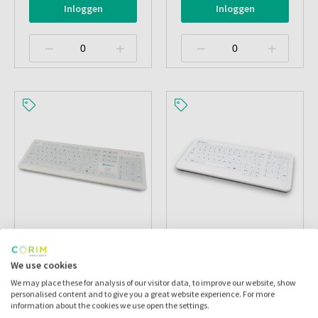
Inloggen
Inloggen
Purekeys Hygienisch
Purekeys Hygienisch
Silicone Toetsenbord
Silicone Toetsenbord
We use cookies
Draadloos
Bedraad
We may place these for analysis of our visitor data, to improve our website, show
personalised content and to give you a great website experience. For more
Artikelnr.:
114302
Artikelnr.:
114300
information about the cookies we use open the settings.
Merk:
Purekeys
Merk:
Purekeys