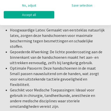
XS
,
S
,
M
,
L
de eisen van professionals in de medische sector, waarbij
No, adjust
Save selection
veiligheid en hygiëne altijd voorop staan.
Bestel vandaag nog en zorg voor de veiligheid en het
Accept all
Kenmerken:
comfort die je nodig hebt tijdens je werk.
Hoogwaardige Latex: Gemaakt van eersteklas natuurlijk
latex, zorgen deze handschoenen voor maximale
bescherming tegen besmettingen en schadelijke
stoffen.
Gepoederde Afwerking: De lichte poedercoating aan de
binnenkant van de handschoenen maakt het aan- en
uittrekken eenvoudig, zelfs bij langdurig gebruik.
Optimale Pasvorm: Deze handschoenen in de maat
Small passen nauwsluitend om de handen, wat zorgt
voor een uitstekende tactiele gevoeligheid en
flexibiliteit.
Geschikt voor Medische Toepassingen: Ideaal voor
gebruik in chirurgie, tandheelkunde, anesthesie en
andere medische disciplines waar steriele
omstandigheden vereist zijn.