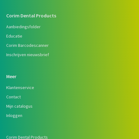
Corim Dental Products
Aanbiedingsfolder
Educatie
Corim Barcodescanner
Inschrijven nieuwsbrief
Meer
Klantenservice
Contact
Mijn catalogus
Inloggen
Corim Dental Products