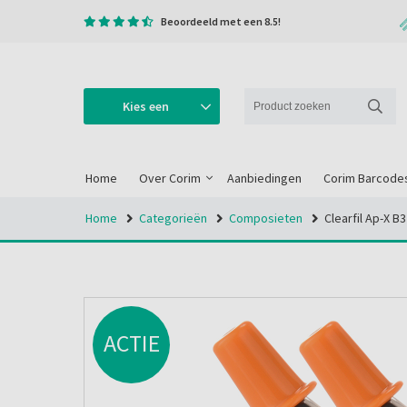
Beoordeeld met een 8.5!
Kies een
categorie
Home
Over Corim
Aanbiedingen
Corim Barcode
Home
Categorieën
Composieten
Clearfil Ap-X B
ACTIE