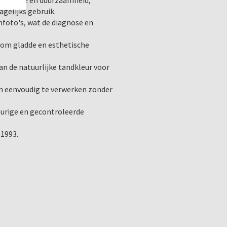
e sterkte en duurzaamheid,
waarom dit composiet al ja
agelijks gebruik.
wereldwijd.
foto's, wat de diagnose en
 om gladde en esthetische
n de natuurlijke tandkleur voor
en eenvoudig te verwerken zonder
keurige en gecontroleerde
 1993.