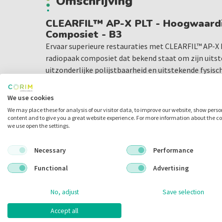
Omschrijving
CLEARFIL™ AP-X PLT - Hoogwaardi
Composiet - B3
Ervaar superieure restauraties met CLEARFIL™ AP-X 
radiopaak composiet dat bekend staat om zijn uits
uitzonderlijke polijstbaarheid en uitstekende fysisc
composiet is ideaal voor zowel restauraties in de p
voor esthetische restauraties in het front.
We use cookies
We may place these for analysis of our visitor data, to improve our website, show pers
Toepassingen
content and to give you a great website experience. For more information about the c
we use open the settings.
CLEARFIL™ AP-X PLT is geschikt voor diverse restaura
Klasse I, II, V-restauraties in de premolaar- en m
Necessary
Performance
Klasse III, IV, V-restauraties in het front
Functional
Advertising
Cervicale restauraties en worteloppervlakrestaur
No, adjust
Save selection
Uitmuntende Kenmerken
Accept all