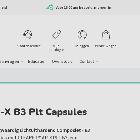
heid
Voor 16.00 uur besteld, morgen in
huis
Klantenservice
Mijn
Inloggen
Winkelwagen
catalogus
 aanvragen
Educatie
Overstock
Contact
p-X B3 Plt Capsules
gwaardig Lichtuithardend Composiet - B3
aties met CLEARFIL™ AP-X PLT B3, een