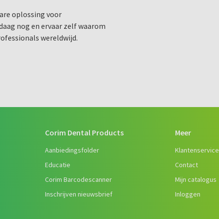
are oplossing voor
daag nog en ervaar zelf waarom
rofessionals wereldwijd.
Corim Dental Products
Meer
Aanbiedingsfolder
Klantenservic
Educatie
Contact
Corim Barcodescanner
Mijn catalogus
Inschrijven nieuwsbrief
Inloggen