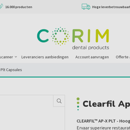
16.000 producten
Hoge leverbetrouwbaar
scanner
Leveranciers aanbiedingen
Account aanvragen
Offerte
3 Plt Capsules
Clearfil A
CLEARFIL™ AP-X PLT - Hoo
Ervaar superieure restaur