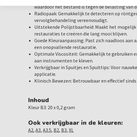
Uitstekende Fysische Eigenschappen: Biedt grot
waardoor het bestand is tegen de belasting van d
Radiopaak: Gemakkelijk te detecteren op röntgen
vervolgbehandeling vereenvoudigt.
Uitstekende Polijstbaarheid: Maakt het mogelijk
restauraties te creëren die lang mooi blijven.
Goede Kleuraanpassing: Past zich naadloos aan aa
een onopvallende restauratie.
Optimale Viscositeit: Gemakkelijk te gebruiken 
aan instrumenten te kleven.
Verkrijgbaar in Spuitjes en Spuittips: Voor nauw
applicatie.
Klinisch Bewezen: Betrouwbaar en effectief sinds
Inhoud
Kleur B3: 20 x 0,2 gram
Ook verkrijgbaar in de kleuren:
A2
,
A3
,
A3.5
,
B2
,
B3
,
XL