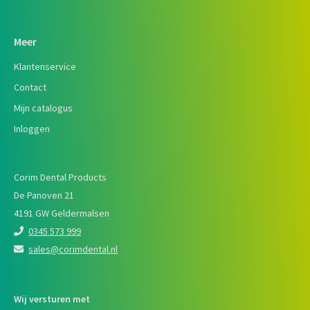
Meer
Klantenservice
Contact
Mijn catalogus
Inloggen
Corim Dental Products
De Panoven 21
4191 GW Geldermalsen
0345 573 999
sales@corimdental.nl
Wij versturen met