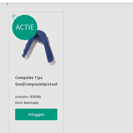
ACTIE
Compules Tips
Gun|composietpistool
Artikelnr.:
075591
Merk:
Dentsply
Inloggen