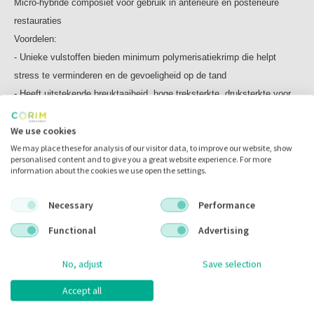
Micro-hybride composiet voor gebruik in anterieure en posterieure
restauraties
Voordelen:
- Unieke vulstoffen bieden minimum polymerisatiekrimp die helpt
stress te verminderen en de gevoeligheid op de tand
- Heeft uitstekende breuktaaiheid, hoge treksterkte, druksterkte voor
langdurige resultaten
We use cookies
- Zeer eenvoudig gebruik van aanvaardbare viscositeit en goede
We may place these for analysis of our visitor data, to improve our website, show
marginale aanpassing
personalised content and to give you a great website experience. For more
- Opmerkelijke kleurstabiliteit en de superieure kwaliteit van de
information about the cookies we use open the settings.
esthetiek
- Hoog niveau van radiopaciteit
Necessary
Performance
Inhoud:
Functional
Advertising
kleur A3
20 x 0.25 gram
No, adjust
Save selection
Accept all
Gerelateerde producten