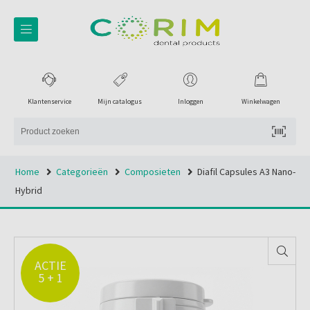
Klantenservice
Mijn catalogus
Inloggen
Winkelwagen
Home
Categorieën
Composieten
Diafil Capsules A3 Nano-
Hybrid
ACTIE
5 + 1