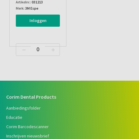
Artikelnr.:
031213
Merk:
3M Espe
Inloggen
Corim Dental Products
Aanbiedingsfolder
Educatie
Corim Barcodescanner
Inschrijven nieuwsbrief