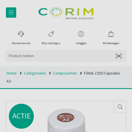
Klantenservice
Mijn catalogus
Inloggen
Winkelwagen
Home
Categorieën
Composieten
Filtek Z250 Capsules
A3
ACTIE