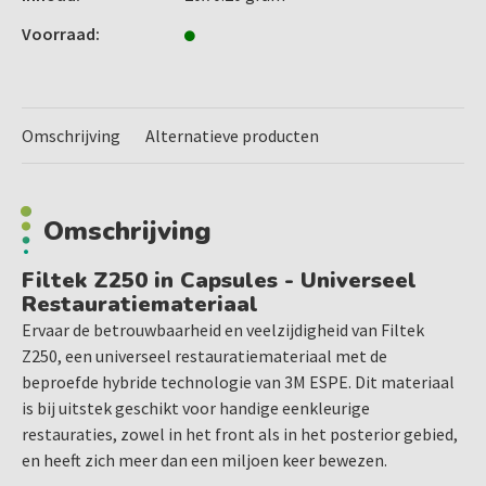
Voordelen
Voorraad:
Hoog Vullerpercentage: 82% van het gewicht (60% in
volume), wat zorgt voor een hoge sterkte en
duurzaamheid.
Radiopaak: Gemakkelijk te detecteren op röntgenfoto's
Omschrijving
Alternatieve producten
voor nauwkeurige diagnose.
Snelle Uitharding: 10 seconden uithardingstijd voor 2,5
mm lagen in combinatie met de Elipar™ S10 LED
Omschrijving
uithardingslamp. Kleuren B0.5, C4 en UD worden
uitgehard in 2,0 mm lagen gedurende 15 seconden.
Filtek Z250 in Capsules - Universeel
Handige Levering: Verkrijgbaar in zowel spuiten als
Restauratiemateriaal
capsules.
Ervaar de betrouwbaarheid en veelzijdigheid van Filtek
9 Jaar Klinische Ervaring: Bewezen prestaties en
Z250, een universeel restauratiemateriaal met de
langdurige resultaten.
beproefde hybride technologie van 3M ESPE. Dit materiaal
Indicaties
is bij uitstek geschikt voor handige eenkleurige
restauraties, zowel in het front als in het posterior gebied,
Directe Restauraties: Geschikt voor zowel anterieure als
en heeft zich meer dan een miljoen keer bewezen.
posterieure restauraties.