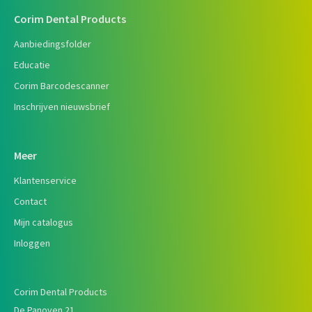
Corim Dental Products
Aanbiedingsfolder
Educatie
Corim Barcodescanner
Inschrijven nieuwsbrief
Meer
Klantenservice
Contact
Mijn catalogus
Inloggen
Corim Dental Products
De Panoven 21