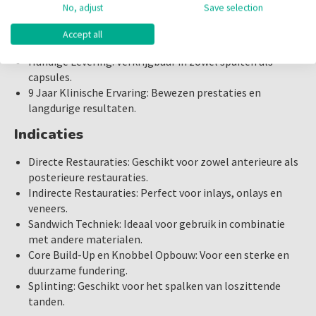
No, adjust
Save selection
mm lagen in combinatie met de Elipar™ S10 LED
uithardingslamp. Kleuren B0.5, C4 en UD worden
Accept all
uitgehard in 2,0 mm lagen gedurende 15 seconden.
Handige Levering: Verkrijgbaar in zowel spuiten als
capsules.
9 Jaar Klinische Ervaring: Bewezen prestaties en
langdurige resultaten.
Indicaties
Directe Restauraties: Geschikt voor zowel anterieure als
posterieure restauraties.
Indirecte Restauraties: Perfect voor inlays, onlays en
veneers.
Sandwich Techniek: Ideaal voor gebruik in combinatie
met andere materialen.
Core Build-Up en Knobbel Opbouw: Voor een sterke en
duurzame fundering.
Splinting: Geschikt voor het spalken van loszittende
tanden.