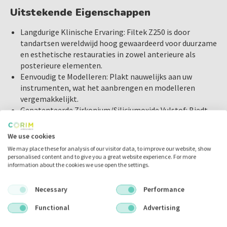
Indirecte Restauraties: Perfect voor inlays, onlays en
Uitstekende Eigenschappen
veneers.
Sandwich Techniek: Ideaal voor gebruik in combinatie
Langdurige Klinische Ervaring: Filtek Z250 is door
met andere materialen.
tandartsen wereldwijd hoog gewaardeerd voor duurzame
en esthetische restauraties in zowel anterieure als
Core Build-Up en Knobbel Opbouw: Voor een sterke en
posterieure elementen.
duurzame fundering.
Eenvoudig te Modelleren: Plakt nauwelijks aan uw
Splinting: Geschikt voor het spalken van loszittende
instrumenten, wat het aanbrengen en modelleren
tanden.
vergemakkelijkt.
Gepatenteerde Zirkonium/Siliciumoxide Vulstof: Biedt
Inhoud
contrastrijke radiopaciteit zonder toevoeging van zware
Kleur A3: 20 capsules van 0,2 gram
metalen.
We use cookies
Deze heb je ook in de kleuren:
A1
,
A2
,
A3,
A3.5
,
A4
,
B1
,
B2
en
C2
We may place these for analysis of our visitor data, to improve our website, show
Voordelen
personalised content and to give you a great website experience. For more
information about the cookies we use open the settings.
Hoog Vullerpercentage: 82% van het gewicht (60% in
Kies voor Filtek Z250 in capsules voor betrouwbare,
volume), wat zorgt voor een hoge sterkte en
duurzame en esthetische restauraties. Bestel vandaag nog
Necessary
Performance
duurzaamheid.
en ervaar de uitzonderlijke kwaliteit en prestaties van dit
Radiopaak: Gemakkelijk te detecteren op röntgenfoto's
Functional
Advertising
universele restauratiemateriaal.
voor nauwkeurige diagnose.
Snelle Uitharding: 10 seconden uithardingstijd voor 2,5