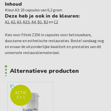
Inhoud
Kleur A3: 20 capsules van 0,2 gram
Deze heb je ook in de kleuren:
A1
,
A2
,
A3,
A3.5
,
A4
,
B1
,
B2
en
C2
Kies voor Filtek Z250 in capsules voor betrouwbare,
duurzame en esthetische restauraties. Bestel vandaag nog
en ervaar de uitzonderlijke kwaliteit en prestaties van dit
universele restauratiemateriaal.
Alternatieve producten
ACTIE
5 + 1