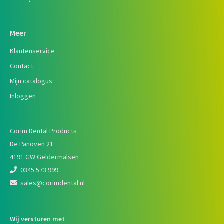
Meer
Klantenservice
Contact
Mijn catalogus
Inloggen
Corim Dental Products
De Panoven 21
4191 GW Geldermalsen
0345 573 999
sales@corimdental.nl
Wij versturen met