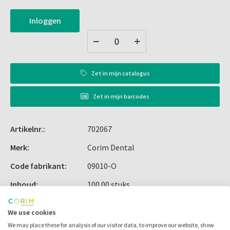
Inloggen
Zet in
mijn catalogus
Zet in
mijn barcodes
Artikelnr.:
702067
Merk:
Corim Dental
Code fabrikant:
09010-O
Inhoud:
100.00 stuks
Voorraad:
We use cookies
We may place these for analysis of our visitor data, to improve our website, show