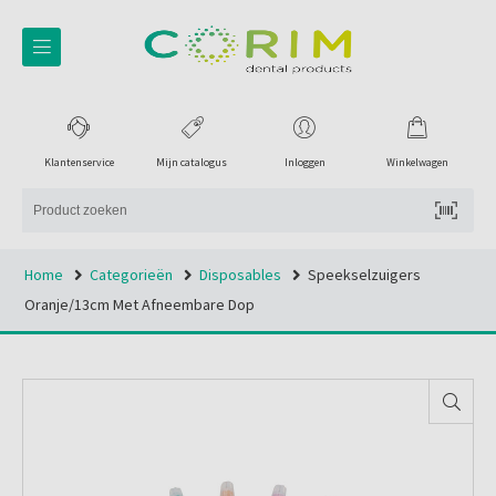
Klantenservice
Mijn catalogus
Inloggen
Winkelwagen
Home
Categorieën
Disposables
Speekselzuigers
Oranje/13cm Met Afneembare Dop