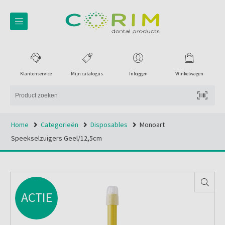
Klantenservice
Mijn catalogus
Inloggen
Winkelwagen
Home
Categorieën
Disposables
Monoart
Speekselzuigers Geel/12,5cm
ACTIE