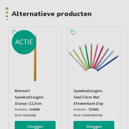
Alternatieve producten
ACTIE
Monoart
Speekselzuigers
Speekselzuigers
Geel/13cm Met
Oranje /12,5cm
Afneembare Dop
Artikelnr.:
018086
Artikelnr.:
702066
Merk:
Euronda
Merk:
Corim Dental
Inloggen
Inloggen