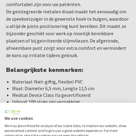
Monoart Speekselzuigers Geel bieden u de kwaliteit en
comfortabel zijn voor uw patiënten.
flexibiliteit die nodig is om elke behandeling soepel te
De geïntegreerde metalen draad maakt het eenvoudig om
laten verlopen. Kies voor betrouwbaarheid en comfort met
de speekselzuiger in de gewenste hoek te buigen, waardoor
deze essentiële toevoeging aan uw praktijk.
u altijd de juiste positionering kunt bereiken. Dit maakt ze
bijzonder geschikt voor werk op moeilijk bereikbare
plaatsen of bij geïrriteerde slijmvliezen. De afgeronde,
Bestel vandaag nog en ervaar zelf het verschil!
afneembare punt zorgt voor extra comfort en vermindert
de kans op irritatie tijdens gebruik.
Belangrijkste kenmerken:
Materiaal: Niet-giftig, flexibel PVC
Maat: Diameter 6,5 mm, Lengte 12,5 cm
Medical Device Class IIa gecertificeerd
Inhoud: 100 stuks per verpakking
Kleur: Geel
We use cookies
We may place these for analysis of our visitor data, to improve our website, show
Monoart speekselzuigers 12,5cm zijn
personalised content and to give you a great website experience. For more
ook verkrijgbaar in de kleuren:
information about the cookies we use open the settings.