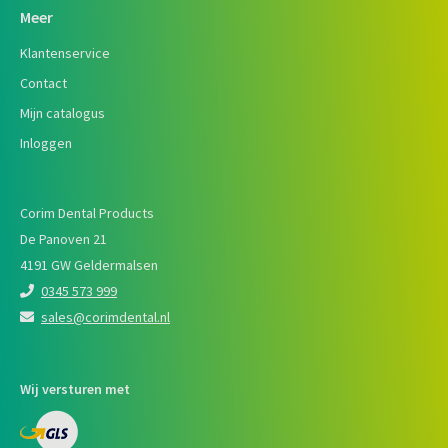
Meer
Klantenservice
Contact
Mijn catalogus
Inloggen
Corim Dental Products
De Panoven 21
4191 GW Geldermalsen
0345 573 999
sales@corimdental.nl
Wij versturen met