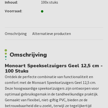
Medical Device Class IIa gecertificeerd
Inhoud:
100x stuks
Inhoud: 100 stuks per verpakking
Voorraad:
Kleur: Geel
Monoart speekselzuigers 12,5cm zijn ook verkrijgbaar in
Omschrijving
Alternatieve producten
de kleuren:
Pink
Blue Lagoon
Omschrijving
Oranje
Lila
Monoart Speekselzuigers Geel 12,5 cm -
Lime
100 Stuks
Blauw
Ontdek de perfecte combinatie van functionaliteit en
Groen
comfort met de Monoart Speekselzuigers Geel 12,5 cm.
Transparant
Deze hoogwaardige speekselzuigers zijn ontworpen voor
Geel
optimaal gebruiksgemak in de tandheelkundige praktijk.
Gemaakt van flexibel, niet-giftig PVC, bieden ze de
Of u nu een ervaren tandarts bent of een assistent, de
betrouwbaarheid die u zoekt, terwijl ze tegelijkertijd