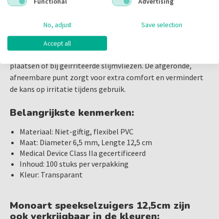
Functional
Advertising
Monoart Speekselzuigers Transparant bieden u de kwaliteit
comfortabel zijn voor uw patiënten.
en flexibiliteit die nodig is om elke behandeling soepel te
De geïntegreerde metalen draad maakt het eenvoudig om
No, adjust
Save selection
laten verlopen. Kies voor betrouwbaarheid en comfort met
de speekselzuiger in de gewenste hoek te buigen, waardoor
deze essentiële toevoeging aan uw praktijk.
u altijd de juiste positionering kunt bereiken. Dit maakt ze
Accept all
bijzonder geschikt voor werk op moeilijk bereikbare
plaatsen of bij geïrriteerde slijmvliezen. De afgeronde,
Bestel vandaag nog en ervaar zelf het verschil!
afneembare punt zorgt voor extra comfort en vermindert
de kans op irritatie tijdens gebruik.
Belangrijkste kenmerken:
Materiaal: Niet-giftig, flexibel PVC
Maat: Diameter 6,5 mm, Lengte 12,5 cm
Medical Device Class IIa gecertificeerd
Inhoud: 100 stuks per verpakking
Kleur: Transparant
Monoart speekselzuigers 12,5cm zijn
ook verkrijgbaar in de kleuren: