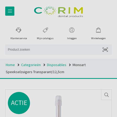
Klantenservice
Mijn catalogus
Inloggen
Winkelwagen
Home
Categorieën
Disposables
Monoart
Speekselzuigers Transparant/12,5cm
ACTIE