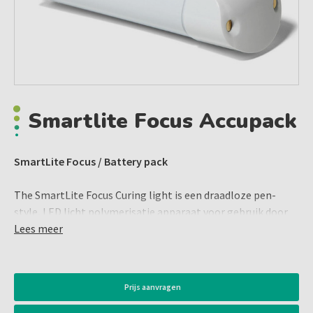
Smartlite Focus Accupack
SmartLite Focus / Battery pack
The SmartLite Focus Curing light is een draadloze pen-
style, LED licht polymerisatie apparaat voor gebruik door
opgeleide
Lees meer
tandheelkundige professionals in tandheelkundige
praktijken of tandheelkundige laboratoria.
SmartLite ® FOCUS biedt een betrouwbare lichtuitharding,
Prijs aanvragen
uitstekende intra-orale toegang, handige klinische
behandeling