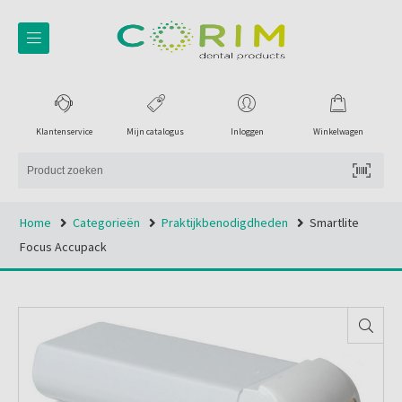
Klantenservice
Mijn catalogus
Inloggen
Winkelwagen
Home
Categorieën
Praktijkbenodigdheden
Smartlite
Focus Accupack