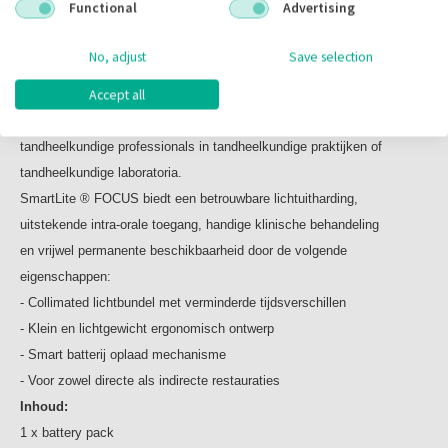
Functional
Advertising
SmartLite Focus / Battery pack
No, adjust
Save selection
Accept all
The SmartLite Focus Curing light is een draadloze pen-style, LED licht
polymerisatie apparaat voor gebruik door opgeleide
tandheelkundige professionals in tandheelkundige praktijken of
tandheelkundige laboratoria.
SmartLite ® FOCUS biedt een betrouwbare lichtuitharding,
uitstekende intra-orale toegang, handige klinische behandeling
en vrijwel permanente beschikbaarheid door de volgende
eigenschappen:
- Collimated lichtbundel met verminderde tijdsverschillen
- Klein en lichtgewicht ergonomisch ontwerp
- Smart batterij oplaad mechanisme
- Voor zowel directe als indirecte restauraties
Inhoud:
1 x battery pack