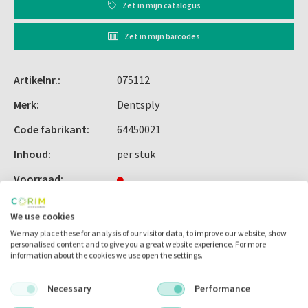
Zet in
mijn catalogus
en vrijwel permanente beschikbaarheid door de volgende
eigenschappen:
Zet in
mijn barcodes
- Collimated lichtbundel met verminderde tijdsverschillen
- Klein en lichtgewicht ergonomisch ontwerp
Artikelnr.:
075112
- Smart batterij oplaad mechanisme
- Voor zowel directe als indirecte restauraties
Merk:
Dentsply
Inhoud:
Code fabrikant:
64450021
1 x battery pack
Inhoud:
per stuk
Voorraad:
We use cookies
We may place these for analysis of our visitor data, to improve our website, show
Omschrijving
personalised content and to give you a great website experience. For more
information about the cookies we use open the settings.
Necessary
Performance
Omschrijving