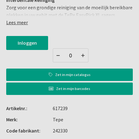
Interdentale Reiniging
Zorg voor een grondige reiniging van de moeilijk bereikbare
plekken in uw gebit met de TePe EasyPick XL ragers.
Speciaal ontworpen voor de grotere ruimtes tussen tanden
Lees meer
en kiezen, biedt deze rager de perfecte oplossing voor een
complete mondverzorging.
Inloggen
Belangrijkste Kenmerken
Flexibele, Sterke Kern: Biedt duurzaamheid en
flexibiliteit voor een effectieve reiniging.
Zet in
mijn catalogus
Stevig Handvat: Zorgt voor extra grip en controle tijdens
het gebruik.
Zet in
mijn barcodes
Metaaldraadvrij: Veilig en comfortabel zonder risico op
beschadiging van het tandvlees.
Artikelnr.:
617239
Siliconen Borsteltje: Zacht en comfortabel voor het
tandvlees, terwijl het tandplak effectief verwijdert.
Merk:
Tepe
Masseert het Tandvlees: Bevordert de gezondheid van
Code fabrikant:
242330
het tandvlees door zachte massage tijdens de reiniging.