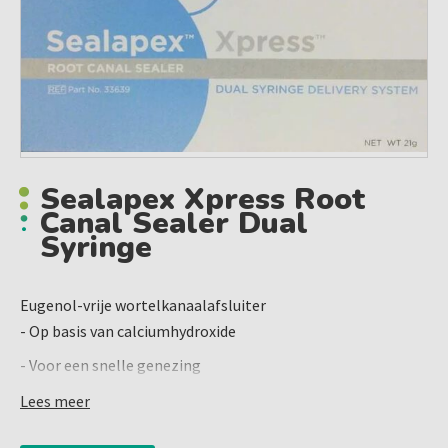
Sealapex Xpress Root
Canal Sealer Dual
Syringe
Eugenol-vrije wortelkanaalafsluiter
- Op basis van calciumhydroxide
- Voor een snelle genezing
- Bevordert de vorming van hard weefsel
Lees meer