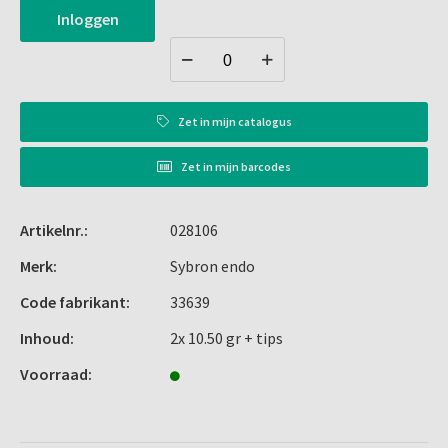
Inloggen
Zet in
mijn catalogus
Zet in
mijn barcodes
Artikelnr.:
028106
Merk:
Sybron endo
Code fabrikant:
33639
Inhoud:
2x 10.50 gr + tips
Voorraad: