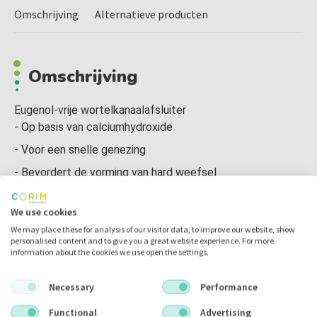
Omschrijving
Alternatieve producten
Omschrijving
Eugenol-vrije wortelkanaalafsluiter
- Op basis van calciumhydroxide
- Voor een snelle genezing
- Bevordert de vorming van hard weefsel
We use cookies
Alternatieve producten
We may place these for analysis of our visitor data, to improve our website, show
personalised content and to give you a great website experience. For more
information about the cookies we use open the settings.
Necessary
Performance
Functional
Advertising