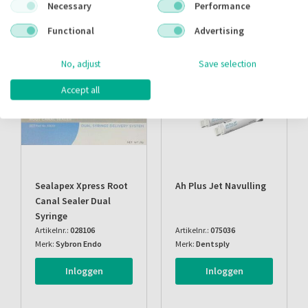
Alternatieve producten
Necessary
Performance
Functional
Advertising
ACTIE
No, adjust
Save selection
Accept all
Sealapex Xpress Root
Ah Plus Jet Navulling
Canal Sealer Dual
Syringe
Artikelnr.:
028106
Artikelnr.:
075036
Merk:
Sybron Endo
Merk:
Dentsply
Inloggen
Inloggen