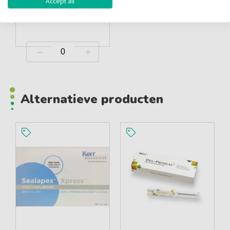
Accept all
Inloggen
Alternatieve producten