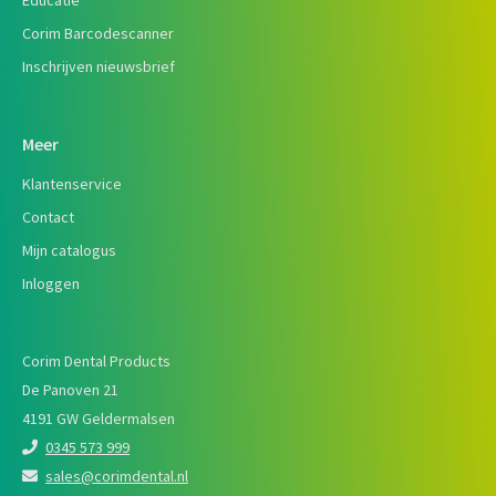
Educatie
Corim Barcodescanner
Inschrijven nieuwsbrief
Meer
Klantenservice
Contact
Mijn catalogus
Inloggen
Corim Dental Products
De Panoven 21
4191 GW Geldermalsen
0345 573 999
sales@corimdental.nl