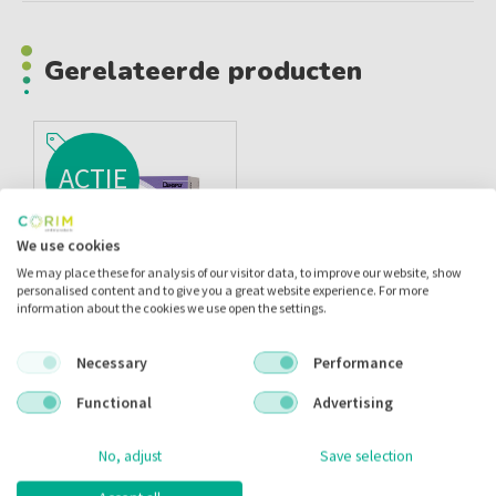
Gerelateerde producten
ACTIE
We use cookies
We may place these for analysis of our visitor data, to improve our website, show
personalised content and to give you a great website experience. For more
information about the cookies we use open the settings.
Necessary
Performance
Ah Plus Jet Core.x
Flow Mengtips + Intra
Functional
Advertising
Oral Tips
Artikelnr.:
075033
No, adjust
Save selection
Merk:
Dentsply