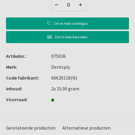
Zet in
mijn catalogus
Zet in
mijn barcodes
Artikelnr.:
075036
Merk:
Dentsply
Code fabrikant:
60620118(N)
Inhoud:
2x 15.00 gram
Voorraad:
Gerelateerde producten
Alternatieve producten