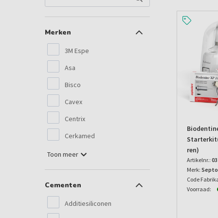
Merken
3M Espe
Asa
Bisco
Cavex
Centrix
Biodentin
Cerkamed
Starterki
Ren)
Toon meer
Artikelnr.:
03
Merk:
Septo
Code Fabrik
Cementen
Voorraad:
Additiesiliconen