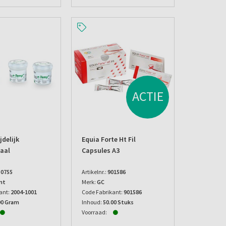
ACTIE
jdelijk
Equia Forte Ht Fil
aal
Capsules A3
30755
Artikelnr.:
901586
nt
Merk:
GC
ant:
2004-1001
Code Fabrikant:
901586
00 Gram
Inhoud:
50.00 Stuks
Voorraad: