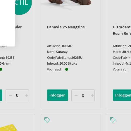
ACTIE
 Ne (zonder
Panavia V5 Mengtips
Ultradent
Resin Refi
8183
Artikelnr.:
006507
Artikelnr.:
2
Merk:
Kuraray
Merk:
Ultra
ant:
60256
Code Fabrikant:
3626EU
Code Fabrik
00 Gram
Inhoud:
20.00 Stuks
Inhoud:
4x 1
Voorraad:
Voorraad:
Inloggen
Inlogge