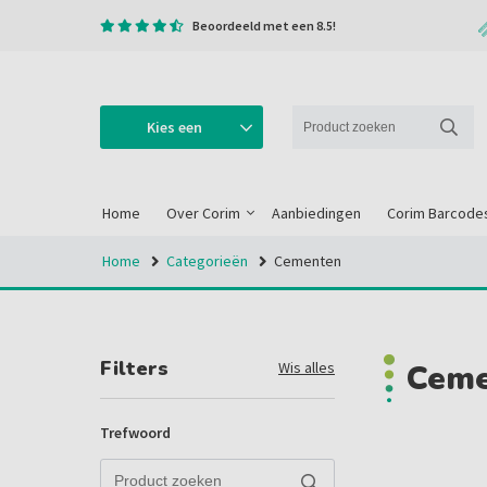
Beoordeeld met een 8.5!
Kies een
categorie
Home
Over Corim
Aanbiedingen
Corim Barcode
Home
Categorieën
Cementen
Filters
Ceme
Wis alles
Trefwoord