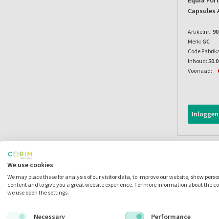
Equia Fort
Capsules 
Artikelnr.:
90
Merk:
GC
Code Fabrik
Inhoud:
50.
Voorraad:
Inloggen
We use cookies
We may place these for analysis of our visitor data, to improve our website, show pers
content and to give you a great website experience. For more information about the c
we use open the settings.
Necessary
Performance