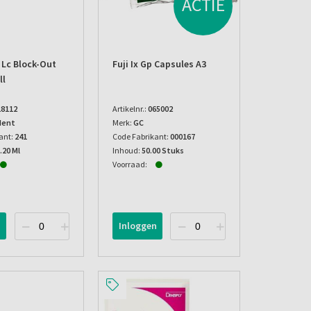
ACTIE
 Lc Block-Out
Fuji Ix Gp Capsules A3
ll
18112
Artikelnr.:
065002
dent
Merk:
GC
ant:
241
Code Fabrikant:
000167
.20 Ml
Inhoud:
50.00 Stuks
Voorraad:
n
Inloggen