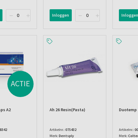
Inloggen
Inlogge
ACTIE
aps A2
Ah 26 Resin(pasta)
Duotemp 
8342
Artikelnr.:
075432
Artikelnr.:
0
Merk:
Dentsply
Merk:
Colte