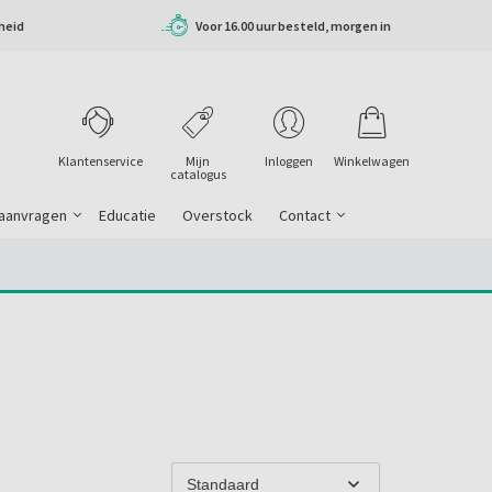
heid
Voor 16.00 uur besteld, morgen in
huis
Klantenservice
Mijn
Inloggen
Winkelwagen
catalogus
 aanvragen
Educatie
Overstock
Contact