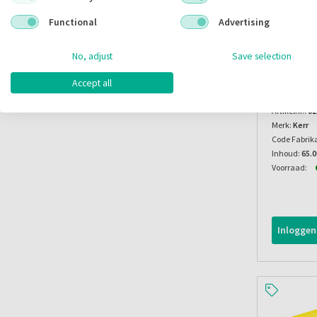
Functional
Advertising
No, adjust
Save selection
Tempbond
Eugenol)
Accept all
Artikelnr.:
02
Merk:
Kerr
Code Fabrik
Inhoud:
65.
Voorraad:
Inloggen