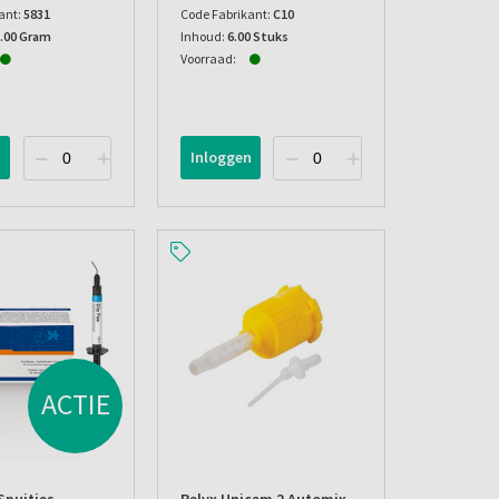
ant:
5831
Code Fabrikant:
C10
5.00 Gram
Inhoud:
6.00 Stuks
Voorraad:
n
Inloggen
ACTIE