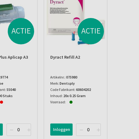
ACTIE
ACTIE
Plus Aplicap A3
Dyract Refill A2
19774
Artikelnr.:
075980
pe
Merk:
Dentsply
ant:
55040
Code Fabrikant:
60604202
00 Stuks
Inhoud:
20x 0.25 Gram
Voorraad:
n
Inloggen