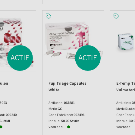
ACTIE
ACTIE
sulen
Fuji Triage Capsules
E-Temp Ti
White
Vulmateri
5023
Artikelnr.:
065881
Artikelnr.:
0
Merk:
GC
Merk:
Diade
ant:
000240
Code Fabrikant:
002496
Code Fabrik
0.19 Ml
Inhoud:
50.00 Stuks
Inhoud:
30.
Voorraad:
Voorraad: