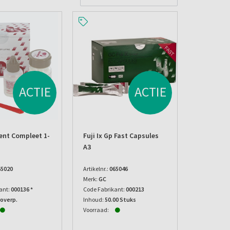
ACTIE
ACTIE
ment Compleet 1-
Fuji Ix Gp Fast Capsules
A3
65020
Artikelnr.:
065046
Merk:
GC
ant:
000136 *
Code Fabrikant:
000213
roverp.
Inhoud:
50.00 Stuks
Voorraad: