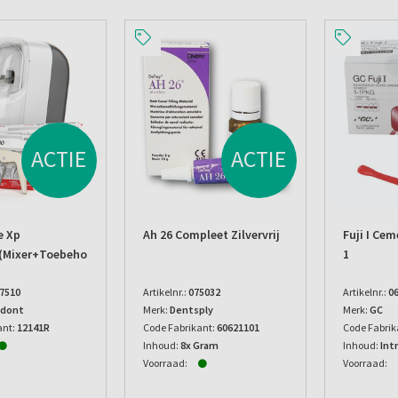
ACTIE
ACTIE
e Xp
Ah 26 Compleet Zilvervrij
Fuji I Ce
t(mixer+toebeho
1
7510
Artikelnr.:
075032
Artikelnr.:
0
dont
Merk:
Dentsply
Merk:
GC
ant:
12141R
Code Fabrikant:
60621101
Code Fabrik
Inhoud:
8x Gram
Inhoud:
Int
Voorraad:
Voorraad: