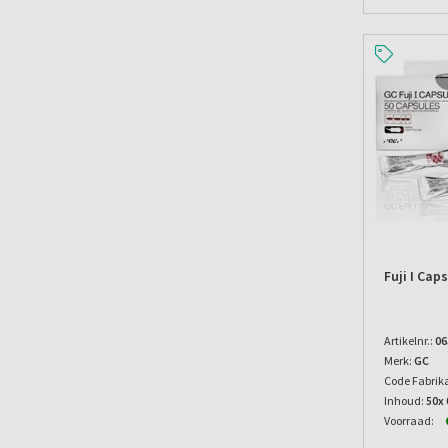
Fuji I Cap
Artikelnr.:
06
Merk:
GC
Code Fabrik
Inhoud:
50x 
Voorraad: