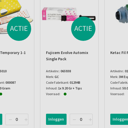
ACTIE
ACTIE
 Temporary 1-1
Fujicem Evolve Automix
Ketac Fil 
Single Pack
5010
Artikelnr.:
065938
Artikelnr.:
0
Merk:
GC
Merk:
3M Es
ant:
000087
Code Fabrikant:
012948
Code Fabrik
00 Gram
Inhoud:
1x 9.20 Gr + Tips
Inhoud:
50.
Voorraad:
Voorraad:
Inloggen
Inlogge