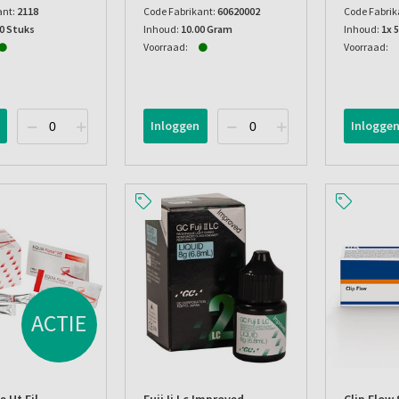
ant:
2118
Code Fabrikant:
60620002
Code Fabrik
00 Stuks
Inhoud:
10.00 Gram
Inhoud:
1x 
Voorraad:
Voorraad:
Inloggen
Inlogge
ACTIE