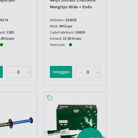
Spuitjes
Relyx Unicem 2 Automix
Mengtips Wide + Endo
78174
Artikelnr.:
019025
Merk:
3M Espe
ant:
1282
Code Fabrikant:
56919
1.80 Gram
Inhoud:
15.00 Stuks
Voorraad:
n
Inloggen