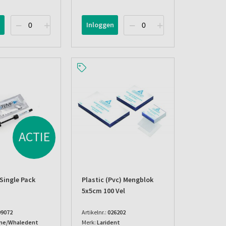
n
Inloggen
ACTIE
Single Pack
Plastic (pvc) Mengblok
5x5cm 100 Vel
09072
Artikelnr.:
026202
ne/Whaledent
Merk:
Larident