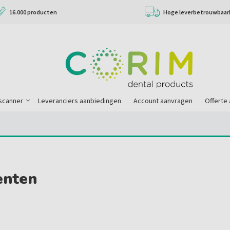
16.000 producten
Hoge leverbetrouwbaar
scanner
Leveranciers aanbiedingen
Account aanvragen
Offerte
nten