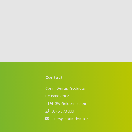
Contact
e
Corim Dental Products
De Panoven 21
4191 GW Geldermalsen
0345 573 999
sales@corimdental.nl