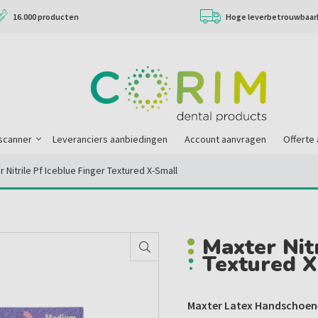
16.000 producten
Hoge leverbetrouwbaar
scanner
Leveranciers aanbiedingen
Account aanvragen
Offerte
 Nitrile Pf Iceblue Finger Textured X-Small
Maxter Nitr
Textured 
Maxter Latex Handschoene