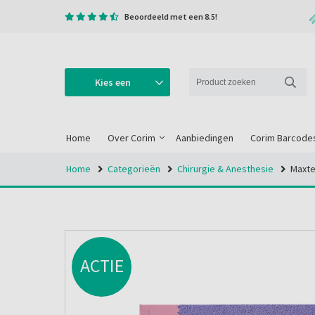
Beoordeeld met een 8.5!
Kies een
categorie
Home
Over Corim
Aanbiedingen
Corim Barcode
Home
Categorieën
Chirurgie & Anesthesie
Maxter
ACTIE