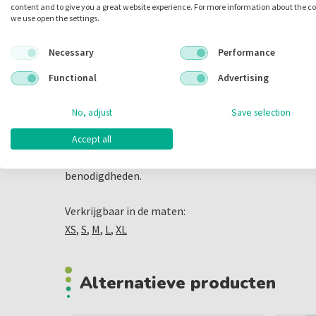
content and to give you a great website experience. For more information about the c
Toepassingen:
we use open the settings.
Chirurgische procedures
Necessary
Performance
Anesthesie
Functional
Advertising
Algemeen medisch gebruik
No, adjust
Save selection
Deze handschoenen zijn een essentieel onderdeel van
Accept all
tandartspraktijk. Bezoek onze website om de Maxte
te bestellen en ontdek meer over ons uitgebreide 
benodigdheden.
Verkrijgbaar in de maten:
XS
,
S
,
M
,
L
,
XL
Alternatieve producten