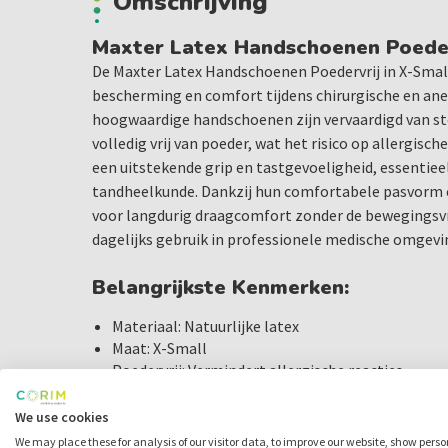
Omschrijving
Maxter Latex Handschoenen Poeder
De Maxter Latex Handschoenen Poedervrij in X-Smal
bescherming en comfort tijdens chirurgische en an
hoogwaardige handschoenen zijn vervaardigd van stev
volledig vrij van poeder, wat het risico op allergisch
een uitstekende grip en tastgevoeligheid, essentieel
tandheelkunde. Dankzij hun comfortabele pasvorm e
voor langdurig draagcomfort zonder de bewegingsvri
dagelijks gebruik in professionele medische omgevi
Belangrijkste Kenmerken:
Materiaal: Natuurlijke latex
Maat: X-Small
Poedervrij: Vermindert allergische reacties
Grip: Uitstekende grip en tastgevoeligheid
Comfort: Hoge elasticiteit en comfortabele pas
We use cookies
We may place these for analysis of our visitor data, to improve our website, show pers