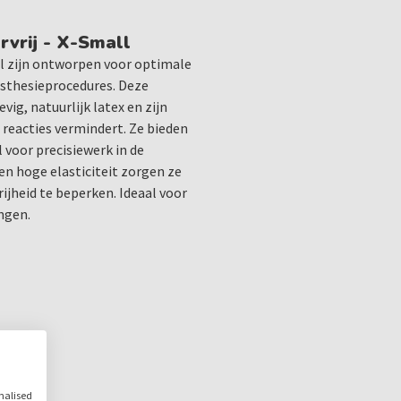
Toepassingen:
Chirurgische procedure
vrij - X-Small
Anesthesie
l zijn ontworpen voor optimale
Algemeen medisch gebr
esthesieprocedures. Deze
ig, natuurlijk latex en zijn
e reacties vermindert. Ze bieden
Deze handschoenen zijn een
 voor precisiewerk in de
in elke tandartspraktijk. 
n hoge elasticiteit zorgen ze
Handschoenen Poedervrij t
jheid te beperken. Ideaal voor
assortiment aan medische
ngen.
Verkrijgbaar in de maten:
XS
,
S
,
M
,
L
,
XL
vorm
onalised