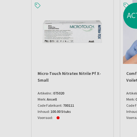
AC
Micro-Touch Nitratex Nitrile Pf X-
Comfo
Small
Voile
Artikelnr.:
075020
Artikel
Merk:
Ansell
Merk:
Code Fabrikant:
700111
Code F
Inhoud:
100.00 Stuks
Inhoud
Voorraad:
Voorra