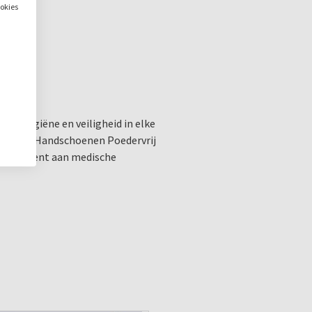
ookies
 de hygiëne en veiligheid in elke
r Latex Handschoenen Poedervrij
assortiment aan medische