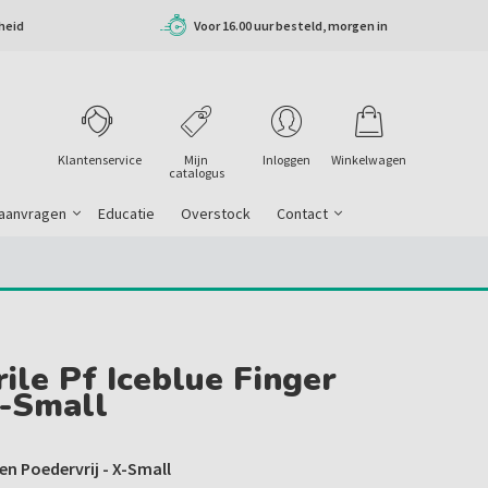
heid
Voor 16.00 uur besteld, morgen in
huis
Klantenservice
Mijn
Inloggen
Winkelwagen
catalogus
 aanvragen
Educatie
Overstock
Contact
ile Pf Iceblue Finger
X-Small
n Poedervrij - X-Small