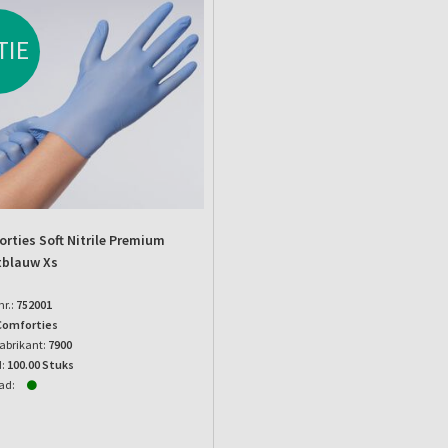
TIE
rties Soft Nitrile Premium
tblauw Xs
nr.:
752001
Comforties
abrikant:
7900
:
100.00 Stuks
ad: