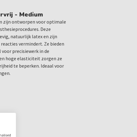
Toepassingen:
Chirurgische procedure
vrij - Medium
Anesthesie
m zijn ontworpen voor optimale
Algemeen medisch gebr
esthesieprocedures. Deze
ig, natuurlijk latex en zijn
e reacties vermindert. Ze bieden
Deze handschoenen zijn een
 voor precisiewerk in de
in elke tandartspraktijk. 
n hoge elasticiteit zorgen ze
Handschoenen Poedervrij t
jheid te beperken. Ideaal voor
assortiment aan medische
ngen.
Verkrijgbaar in de maten:
XS
,
S
,
M
,
L
,
XL
vorm
onalised