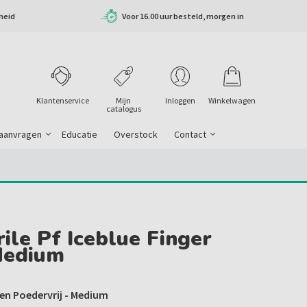
heid
Voor 16.00 uur besteld, morgen in
huis
Klantenservice
Mijn
Inloggen
Winkelwagen
catalogus
 aanvragen
Educatie
Overstock
Contact
ile Pf Iceblue Finger
Medium
n Poedervrij - Medium