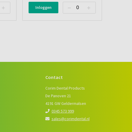
Inloggen
Contact
e
Corim Dental Products
De Panoven 21
4191 GW Geldermalsen
0345 573 999
sales@corimdental.nl