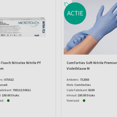
ACTIE
-Touch Nitratex Nitrile Pf
Comforties Soft Nitrile Premi
um
Violetblauw M
nr.:
075022
Artikelnr.:
752003
Ansell
Merk:
Comforties
abrikant:
700113/50611
Code Fabrikant:
8100
:
100.00 Stuks
Inhoud:
100.00 Stuks
ad:
Voorraad: