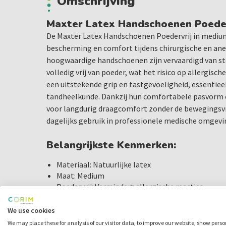
Omschrijving
Maxter Latex Handschoenen Poeder
De Maxter Latex Handschoenen Poedervrij in mediu
bescherming en comfort tijdens chirurgische en an
hoogwaardige handschoenen zijn vervaardigd van stev
volledig vrij van poeder, wat het risico op allergisch
een uitstekende grip en tastgevoeligheid, essentieel
tandheelkunde. Dankzij hun comfortabele pasvorm e
voor langdurig draagcomfort zonder de bewegingsvri
dagelijks gebruik in professionele medische omgevi
Belangrijkste Kenmerken:
Materiaal: Natuurlijke latex
Maat: Medium
Poedervrij: Vermindert allergische reacties
Grip: Uitstekende grip en tastgevoeligheid
Comfort: Hoge elasticiteit en comfortabele pas
We use cookies
We may place these for analysis of our visitor data, to improve our website, show pers