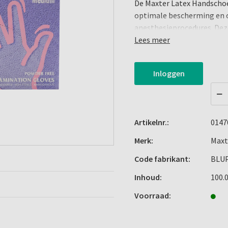
De Maxter Latex Handschoe
optimale bescherming en c
anesthesieprocedures. Dez
stevig, natuurlijk latex en z
Lees meer
allergische reacties vermi
tastgevoeligheid, essentie
Inloggen
hun comfortabele pasvorm 
draagcomfort zonder de bew
gebruik in professionele 
Artikelnr.:
0147
Belangrijkste Kenmerken:
Merk:
Maxt
Materiaal: Natuurlijke l
Code fabrikant:
Maat: Medium
BLU
Poedervrij: Vermindert a
Inhoud:
100.
Grip: Uitstekende grip 
Voorraad:
Comfort: Hoge elastici