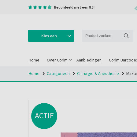
Beoordeeld met een 8.5!
Kies een
categorie
Home
Over Corim
Aanbiedingen
Corim Barcode
Home
Categorieën
Chirurgie & Anesthesie
Maxte
ACTIE