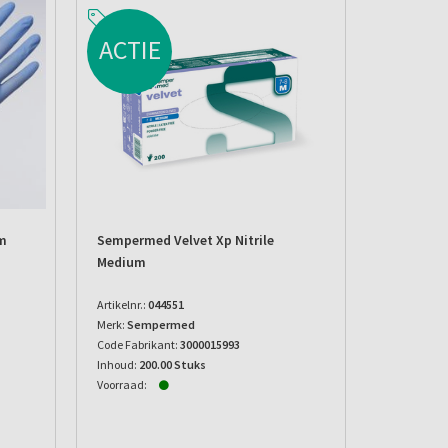
ACTIE
um
Sempermed Velvet Xp Nitrile
Medium
Artikelnr.:
044551
Merk:
Sempermed
Code Fabrikant:
3000015993
Inhoud:
200.00 Stuks
Voorraad: