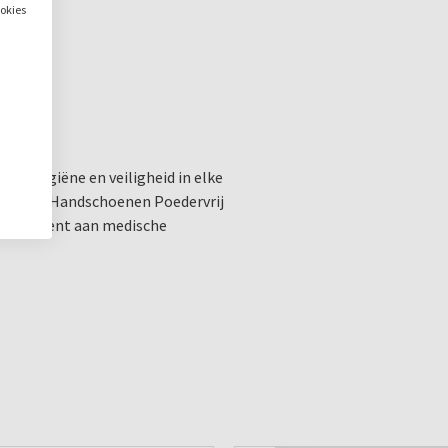
ookies
 de hygiëne en veiligheid in elke
r Latex Handschoenen Poedervrij
assortiment aan medische