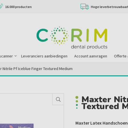
16.000 producten
Hoge leverbetrouwbaar
scanner
Leveranciers aanbiedingen
Account aanvragen
Offerte
r Nitrile Pf Iceblue Finger Textured Medium
Maxter Nitr
Textured 
Maxter Latex Handschoene