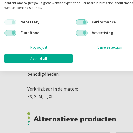
content and to give you a great website experience. For more information about the c
Toepassingen:
we use open the settings.
Chirurgische procedures
Necessary
Performance
Anesthesie
Functional
Advertising
Algemeen medisch gebruik
No, adjust
Save selection
Deze handschoenen zijn een essentieel onderdeel van
Accept all
tandartspraktijk. Bezoek onze website om de Maxte
te bestellen en ontdek meer over ons uitgebreide 
benodigdheden.
Verkrijgbaar in de maten:
XS
,
S
,
M
,
L
,
XL
Alternatieve producten