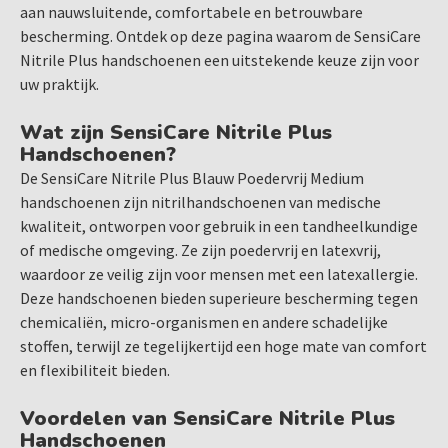
aan nauwsluitende, comfortabele en betrouwbare
handen, waardoor de handschoenen nauw aansluiten en een
bescherming. Ontdek op deze pagina waarom de SensiCare
uitstekend tastgevoel bieden. Dit zorgt voor een betere
Nitrile Plus handschoenen een uitstekende keuze zijn voor
grip en meer controle tijdens delicate tandheelkundige
uw praktijk.
procedures, wat cruciaal is voor precisiewerk.
Hoog Tactiel Gevoel
Wat zijn SensiCare Nitrile Plus
Dankzij het dunne maar sterke materiaal bieden de
Handschoenen?
SensiCare Nitrile Plus handschoenen een hoog tactiel
De SensiCare Nitrile Plus Blauw Poedervrij Medium
gevoel, zodat tandartsen en zorgverleners procedures
handschoenen zijn nitrilhandschoenen van medische
nauwkeurig kunnen uitvoeren zonder aan bescherming in te
kwaliteit, ontworpen voor gebruik in een tandheelkundige
boeten.
of medische omgeving. Ze zijn poedervrij en latexvrij,
waardoor ze veilig zijn voor mensen met een latexallergie.
Toepassingen van SensiCare Nitrile Plus Handschoenen
Deze handschoenen bieden superieure bescherming tegen
De SensiCare Nitrile Plus handschoenen zijn geschikt voor
chemicaliën, micro-organismen en andere schadelijke
een breed scala aan tandheelkundige en medische
stoffen, terwijl ze tegelijkertijd een hoge mate van comfort
toepassingen, zoals:
en flexibiliteit bieden.
Chirurgische ingrepen
Voordelen van SensiCare Nitrile Plus
Routine tandheelkundige behandelingen
Handschoenen
Laboratoriumwerk