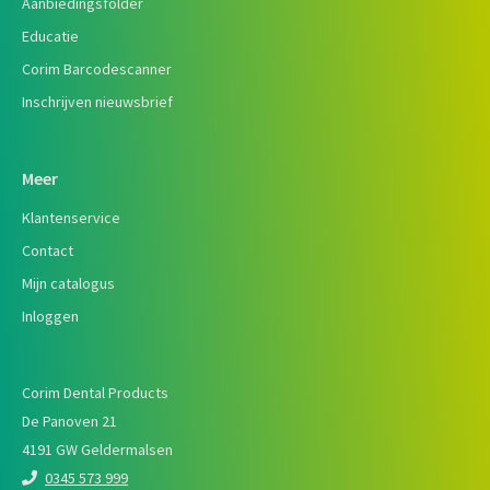
Aanbiedingsfolder
Educatie
Corim Barcodescanner
Inschrijven nieuwsbrief
Meer
Klantenservice
Contact
Mijn catalogus
Inloggen
Corim Dental Products
De Panoven 21
4191 GW Geldermalsen
0345 573 999