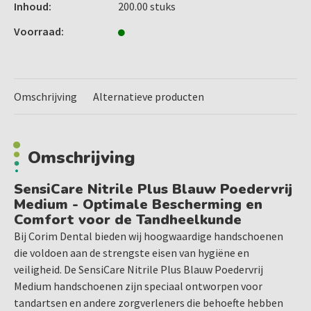
Inhoud:
200.00 stuks
stoffen, terwijl ze tegelijkertijd een hoge mate van comfort
en flexibiliteit bieden.
Voorraad:
Voordelen van SensiCare Nitrile Plus Handschoenen
Poedervrij en Latexvrij voor Maximale Veiligheid
De SensiCare Nitrile Plus handschoenen zijn volledig
Omschrijving
Alternatieve producten
latexvrij, wat betekent dat ze ideaal zijn voor mensen met
een latexallergie. Bovendien zijn ze poedervrij, waardoor ze
geen sporen van poeder achterlaten op de huid of
Omschrijving
oppervlakken, wat de hygiëne tijdens behandelingen
verhoogt.
SensiCare Nitrile Plus Blauw Poedervrij
Superieure Bescherming en Duurzaamheid
Medium - Optimale Bescherming en
Deze nitrilhandschoenen bieden een hoge mate van
Comfort voor de Tandheelkunde
bescherming tegen chemische stoffen, virussen en
Bij Corim Dental bieden wij hoogwaardige handschoenen
bacteriën. De SensiCare Nitrile Plus handschoenen zijn
die voldoen aan de strengste eisen van hygiëne en
bestand tegen scheuren en perforaties, wat essentieel is in
veiligheid. De SensiCare Nitrile Plus Blauw Poedervrij
een drukke tandartspraktijk waar veiligheid vooropstaat.
Medium handschoenen zijn speciaal ontworpen voor
Perfecte Pasvorm en Comfort
tandartsen en andere zorgverleners die behoefte hebben
De X-Small maat is ontworpen voor mensen met kleinere