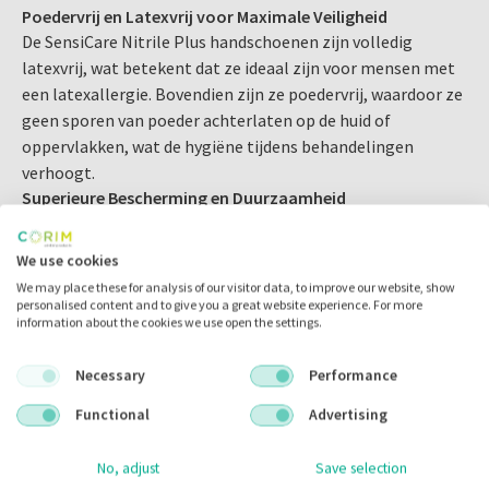
Poedervrij en Latexvrij voor Maximale Veiligheid
Algemene patiëntenzorg
De SensiCare Nitrile Plus handschoenen zijn volledig
Deze handschoenen bieden betrouwbare bescherming
latexvrij, wat betekent dat ze ideaal zijn voor mensen met
tegen contaminatie en zorgen ervoor dat u veilig kunt
een latexallergie. Bovendien zijn ze poedervrij, waardoor ze
werken, zelfs in situaties met een verhoogd risico op
geen sporen van poeder achterlaten op de huid of
blootstelling aan chemicaliën of ziekteverwekkers.
oppervlakken, wat de hygiëne tijdens behandelingen
verhoogt.
Superieure Bescherming en Duurzaamheid
Verkrijgbaar in de maten:
Deze nitrilhandschoenen bieden een hoge mate van
XS
,
S
,
M
,
L
,
XL
bescherming tegen chemische stoffen, virussen en
We use cookies
bacteriën. De SensiCare Nitrile Plus handschoenen zijn
We may place these for analysis of our visitor data, to improve our website, show
bestand tegen scheuren en perforaties, wat essentieel is in
personalised content and to give you a great website experience. For more
information about the cookies we use open the settings.
een drukke tandartspraktijk waar veiligheid vooropstaat.
Perfecte Pasvorm en Comfort
Necessary
Performance
De X-Small maat is ontworpen voor mensen met kleinere
handen, waardoor de handschoenen nauw aansluiten en een
Functional
Advertising
uitstekend tastgevoel bieden. Dit zorgt voor een betere
grip en meer controle tijdens delicate tandheelkundige
No, adjust
Save selection
procedures, wat cruciaal is voor precisiewerk.