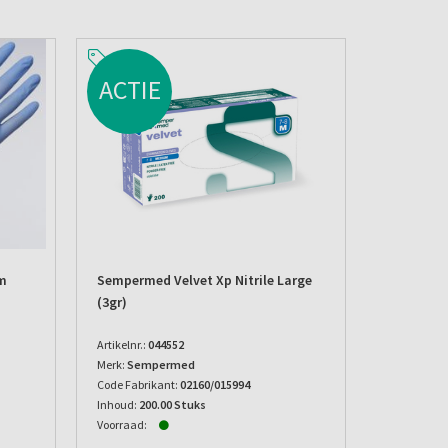
ACTIE
um
Sempermed Velvet Xp Nitrile Large
(3gr)
Artikelnr.:
044552
Merk:
Sempermed
Code Fabrikant:
02160/015994
Inhoud:
200.00 Stuks
Voorraad: