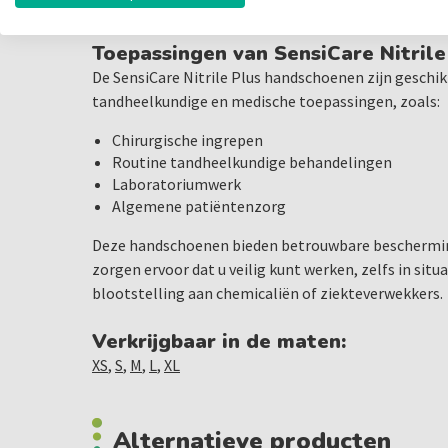
procedures nauwkeurig kunnen uitvoeren zonder aan
Toepassingen van SensiCare Nitril
De SensiCare Nitrile Plus handschoenen zijn geschik
tandheelkundige en medische toepassingen, zoals:
Chirurgische ingrepen
Routine tandheelkundige behandelingen
Laboratoriumwerk
Algemene patiëntenzorg
Deze handschoenen bieden betrouwbare beschermi
zorgen ervoor dat u veilig kunt werken, zelfs in sit
blootstelling aan chemicaliën of ziekteverwekkers.
Verkrijgbaar in de maten:
XS
,
S
,
M
,
L
,
XL
Alternatieve producten