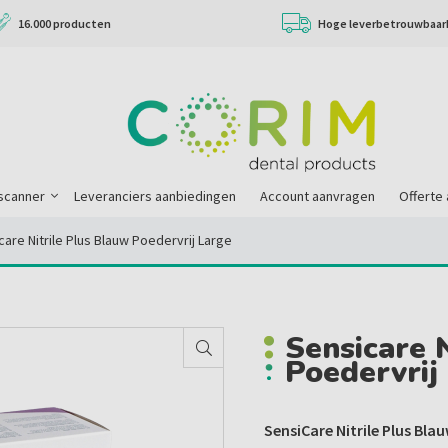
16.000 producten
Hoge leverbetrouwbaar
scanner
Leveranciers aanbiedingen
Account aanvragen
Offerte
care Nitrile Plus Blauw Poedervrij Large
Sensicare 
Poedervrij
SensiCare Nitrile Plus Bl