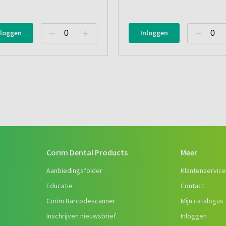
nloggen
Inloggen
Corim Dental Products
Meer
Aanbiedingsfolder
Klantenservic
Educatie
Contact
Corim Barcodescanner
Mijn catalogus
Inschrijven nieuwsbrief
Inloggen