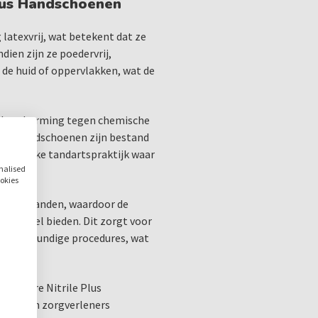
lus Handschoenen
boeten.
 latexvrij, wat betekent dat ze
Toepassingen van SensiCa
dien zijn ze poedervrij,
De SensiCare Nitrile Plus 
de huid of oppervlakken, wat de
tandheelkundige en medisc
Chirurgische ingrepen
Routine tandheelkundi
n bescherming tegen chemische
Laboratoriumwerk
 Plus handschoenen zijn bestand
Algemene patiëntenzo
een drukke tandartspraktijk waar
onalised
Deze handschoenen bieden
ookies
zorgen ervoor dat u veilig 
inere handen, waardoor de
risico op blootstelling aa
stgevoel bieden. Dit zorgt voor
tandheelkundige procedures, wat
Verkrijgbaar in de maten:
XS
,
S
,
M
,
L
,
XL
ensiCare Nitrile Plus
rtsen en zorgverleners