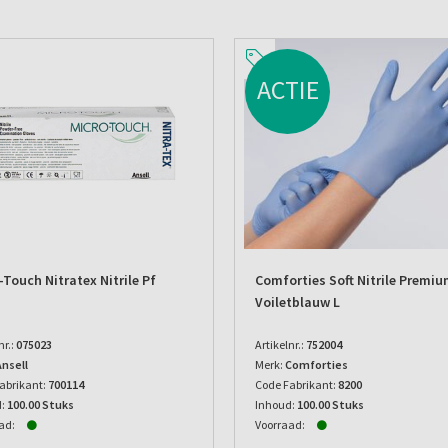
ACTIE
-Touch Nitratex Nitrile Pf
Comforties Soft Nitrile Premi
Voiletblauw L
nr.:
075023
Artikelnr.:
752004
Ansell
Merk:
Comforties
abrikant:
700114
Code Fabrikant:
8200
:
100.00 Stuks
Inhoud:
100.00 Stuks
ad:
Voorraad: