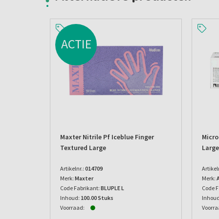
ACTIE
Maxter Nitrile Pf Iceblue Finger
Micro
Textured Large
Large
Artikelnr.:
014709
Artikel
Merk:
Maxter
Merk:
Code Fabrikant:
BLUPLE L
Code F
Inhoud:
100.00 Stuks
Inhoud
Voorraad:
Voorra