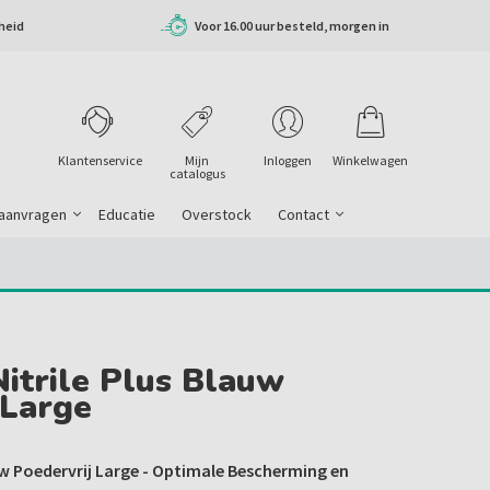
heid
Voor 16.00 uur besteld, morgen in
huis
Klantenservice
Mijn
Inloggen
Winkelwagen
catalogus
 aanvragen
Educatie
Overstock
Contact
Nitrile Plus Blauw
 Large
auw Poedervrij Large - Optimale Bescherming en