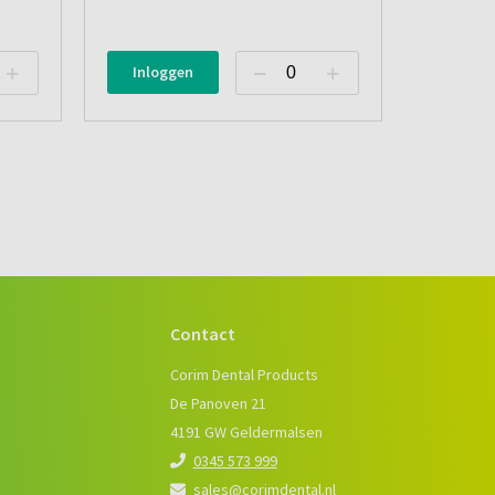
Inloggen
Contact
e
Corim Dental Products
De Panoven 21
4191 GW Geldermalsen
0345 573 999
sales@corimdental.nl