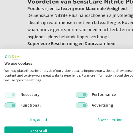
Voordelen van SensiCare Nitrile P
Poedervrij en Latexvrij voor Maximale Veiligheid
De SensiCare Nitrile Plus handschoenen zijn volledig
ideaal zijn voor mensen met een latexallergie. Boven
waardoor ze geen sporen van poeder achterlaten op 
hygiëne tijdens behandelingen verhoogt.
Superieure Bescherming en Duurzaamheid
Deze nitrilhandschoenen bieden een hoge mate va
stoffen, virussen en bacteriën. De SensiCare Nitrile
We use cookies
tegen scheuren en perforaties, wat essentieel is in 
We may place these for analysis of our visitor data, to improve our website, show pers
veiligheid vooropstaat.
content and to give you a great website experience. For more information about the c
Perfecte Pasvorm en Comfort
we use open the settings.
De X-Small maat is ontworpen voor mensen met kle
handschoenen nauw aansluiten en een uitstekend ta
Necessary
Performance
een betere grip en meer controle tijdens delicate 
Functional
Advertising
cruciaal is voor precisiewerk.
Hoog Tactiel Gevoel
No, adjust
Save selection
Dankzij het dunne maar sterke materiaal bieden de S
handschoenen een hoog tactiel gevoel, zodat tanda
Accept all