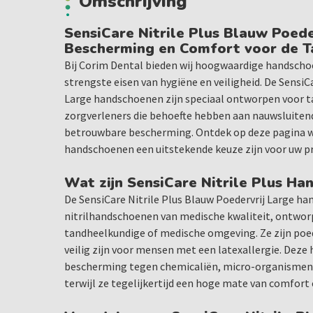
Omschrijving
SensiCare Nitrile Plus Blauw Poede
Bescherming en Comfort voor de 
Bij Corim Dental bieden wij hoogwaardige handscho
strengste eisen van hygiëne en veiligheid. De SensiC
Large handschoenen zijn speciaal ontworpen voor t
zorgverleners die behoefte hebben aan nauwsluiten
betrouwbare bescherming. Ontdek op deze pagina w
handschoenen een uitstekende keuze zijn voor uw pr
Wat zijn SensiCare Nitrile Plus H
De SensiCare Nitrile Plus Blauw Poedervrij Large ha
nitrilhandschoenen van medische kwaliteit, ontworp
tandheelkundige of medische omgeving. Ze zijn poede
veilig zijn voor mensen met een latexallergie. Dez
bescherming tegen chemicaliën, micro-organismen e
terwijl ze tegelijkertijd een hoge mate van comfort e