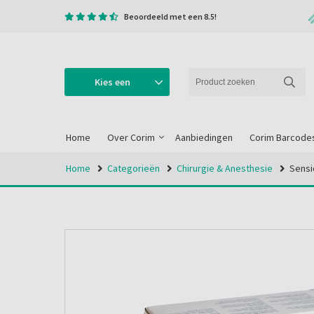
Beoordeeld met een 8.5!
Kies een
categorie
Home
Over Corim
Aanbiedingen
Corim Barcode
Home
Categorieën
Chirurgie & Anesthesie
Sensi