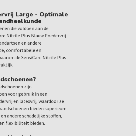
De SensiCare Nitrile Plus h
dat ze ideaal zijn voor men
rvrij Large - Optimale
Tandheelkunde
poedervrij, waardoor ze ge
oppervlakken, wat de hygi
enen die voldoen aan de
Superieure Bescherming 
are Nitrile Plus Blauw Poedervrij
Deze nitrilhandschoenen 
andartsen en andere
chemische stoffen, virussen
de, comfortabele en
handschoenen zijn bestand 
aarom de SensiCare Nitrile Plus
een drukke tandartspraktij
aktijk.
Perfecte Pasvorm en Com
andschoenen?
De X-Small maat is ontwor
handschoenen nauw aanslui
ndschoenen zijn
voor een betere grip en me
en voor gebruik in een
procedures, wat cruciaal is
rvrij en latexvrij, waardoor ze
Hoog Tactiel Gevoel
e handschoenen bieden superieure
Dankzij het dunne maar ste
n andere schadelijke stoffen,
handschoenen een hoog tac
n flexibiliteit bieden.
procedures nauwkeurig kun