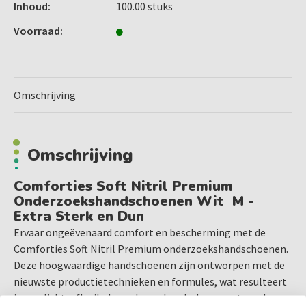
een nauwkeurige grip.
Inhoud:
100.00 stuks
Bijzonder Rekbaar: Vermindert vermoeidheid van de
Voorraad:
handen door hoge elasticiteit.
Meer Draagcomfort: Licht en zacht materiaal voor
langdurig draagcomfort.
Veilig Werken: Latex- en poedervrij, ideaal voor mensen
Omschrijving
met latexallergieën.
Gecertificeerde Veiligheid
Omschrijving
Comforties Soft Nitril Premium onderzoekshandschoenen
zijn getest en gecertificeerd door de onafhankelijke
Comforties Soft Nitril Premium
keuringsinstantie Satra Technology Centre (notified body),
Onderzoekshandschoenen Wit M -
wat zorgt voor extra vertrouwen in de kwaliteit en
Extra Sterk en Dun
veiligheid.
Ervaar ongeëvenaard comfort en bescherming met de
Comforties Soft Nitril Premium onderzoekshandschoenen.
Normen en Certificeringen
Deze hoogwaardige handschoenen zijn ontworpen met de
nieuwste productietechnieken en formules, wat resulteert
Europese Richtlijn voor Medische Hulpmiddelen: MDD
in een lichte, flexibele en dunne handschoen met een hoge
93/42/EEC (Class I)