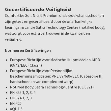
onderzoekshandschoenen en geniet van de perfecte
combinatie van sterkte, comfort en veiligheid. Bestel
Gecertificeerde Veiligheid
vandaag nog en ervaar de voordelen van deze premium
Comforties Soft Nitril Premium onderzoekshandschoenen
handschoenen in uw praktijk.
zijn getest en gecertificeerd door de onafhankelijke
keuringsinstantie Satra Technology Centre (notified body),
wat zorgt voor extra vertrouwen in de kwaliteit en
veiligheid.
Normen en Certificeringen
Europese Richtlijn voor Medische Hulpmiddelen: MDD
93/42/EEC (Class I)
Europese Richtlijn voor Persoonlijke
Beschermingsmiddelen: PPE 89/686/EEC (Categorie III:
handschoenen van complex ontwerp)
Notified Body: Satra Technology Centre (CE 0321)
EN 455 1, 2, 3, 4
EN 374 1, 2, 3
EN 420
AQL 1,5