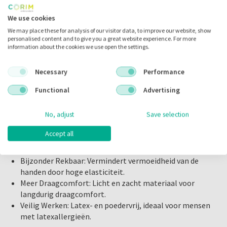
tastgevoeligheid. Ze bieden betrouwbare bescherming
Europese Richtlijn voor Persoonlijke
dankzij hun hoge scheur- en perforatiebestendigheid.
We use cookies
Beschermingsmiddelen: PPE 89/686/EEC (Categorie III:
We may place these for analysis of our visitor data, to improve our website, show
handschoenen van complex ontwerp)
Belangrijkste Kenmerken
personalised content and to give you a great website experience. For more
Notified Body: Satra Technology Centre (CE 0321)
information about the cookies we use open the settings.
EN 455 1, 2, 3, 4
Extra Sterk: Biedt hoge scheur- en
EN 374 1, 2, 3
perforatiebestendigheid voor betrouwbare
Necessary
Performance
EN 420
bescherming.
Functional
Advertising
AQL 1,5
Betere Tastzin: Dankzij de gladde en dunne handpalm
voor precisiewerk.
No, adjust
Save selection
Uitstekende Pasvorm: Flexibel en elastisch materiaal
Inhoud
zorgt voor een perfecte pasvorm.
Accept all
Precieze Grip: Micro-Touch geruwde vingertoppen voor
Maat Medium
: 100 stuks
een nauwkeurige grip.
Bijzonder Rekbaar: Vermindert vermoeidheid van de
handen door hoge elasticiteit.
Ook verkrijgbaar in de maten:
Meer Draagcomfort: Licht en zacht materiaal voor
XS
,
S
,
M
,
L
,
XL
langdurig draagcomfort.
Veilig Werken: Latex- en poedervrij, ideaal voor mensen
met latexallergieën.
Kies voor Comforties Soft Nitril Premium