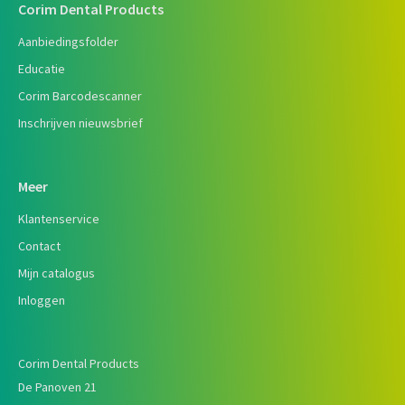
Corim Dental Products
Aanbiedingsfolder
Educatie
Corim Barcodescanner
Inschrijven nieuwsbrief
Meer
Klantenservice
Contact
Mijn catalogus
Inloggen
Corim Dental Products
De Panoven 21