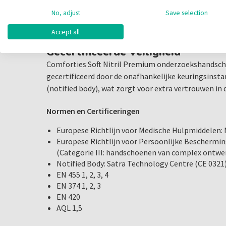
elasticiteit.
Meer Draagcomfort: Licht en zacht materiaal vo
No, adjust
Save selection
Veilig Werken: Latex- en poedervrij, ideaal voor 
Accept all
Gecertificeerde Veiligheid
Comforties Soft Nitril Premium onderzoekshandsch
gecertificeerd door de onafhankelijke keuringsinst
(notified body), wat zorgt voor extra vertrouwen in d
Normen en Certificeringen
Europese Richtlijn voor Medische Hulpmiddelen: 
Europese Richtlijn voor Persoonlijke Beschermi
(Categorie III: handschoenen van complex ontwe
Notified Body: Satra Technology Centre (CE 0321
EN 455 1, 2, 3, 4
EN 374 1, 2, 3
EN 420
AQL 1,5