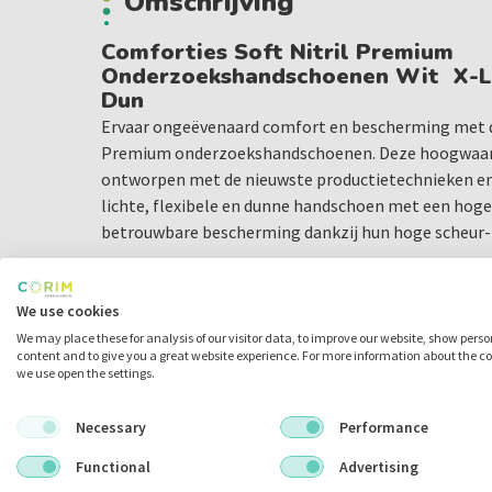
Omschrijving
Comforties Soft Nitril Premium
Onderzoekshandschoenen Wit X-La
Dun
Ervaar ongeëvenaard comfort en bescherming met de
Premium onderzoekshandschoenen. Deze hoogwaar
ontworpen met de nieuwste productietechnieken en 
lichte, flexibele en dunne handschoen met een hoge
betrouwbare bescherming dankzij hun hoge scheur- 
Belangrijkste Kenmerken
We use cookies
Extra Sterk: Biedt hoge scheur- en perforatiebe
We may place these for analysis of our visitor data, to improve our website, show pers
bescherming.
content and to give you a great website experience. For more information about the c
Betere Tastzin: Dankzij de gladde en dunne hand
we use open the settings.
Uitstekende Pasvorm: Flexibel en elastisch mater
pasvorm.
Necessary
Performance
Precieze Grip: Micro-Touch geruwde vingertoppen
Functional
Advertising
Bijzonder Rekbaar: Vermindert vermoeidheid van