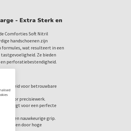
Meer Draagcomfort: Lic
Veilig Werken: Latex- en
rge - Extra Sterk en
Gecertificeerde Veiligheid
 Comforties Soft Nitril
Comforties Soft Nitril Pr
dige handschoenen zijn
gecertificeerd door de ona
formules, wat resulteert in een
Centre (notified body), wat
 tastgevoeligheid. Ze bieden
veiligheid.
en perforatiebestendigheid.
Normen en Certificeringe
Europese Richtlijn voor
stendigheid voor betrouwbare
Europese Richtlijn voo
onalised
ookies
89/686/EEC (Categorie 
palm voor precisiewerk.
Notified Body: Satra Te
iaal zorgt voor een perfecte
EN 455 1, 2, 3, 4
EN 374 1, 2, 3
 voor een nauwkeurige grip.
EN 420
 de handen door hoge
AQL 1,5