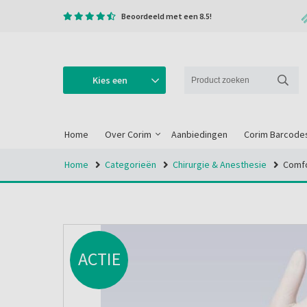
Beoordeeld met een 8.5!
Kies een
categorie
Home
Over Corim
Aanbiedingen
Corim Barcode
Home
Categorieën
Chirurgie & Anesthesie
Comfo
ACTIE