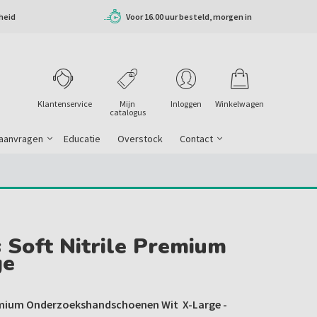
heid
Voor 16.00 uur besteld, morgen in
huis
Klantenservice
Mijn
Inloggen
Winkelwagen
catalogus
 aanvragen
Educatie
Overstock
Contact
 Soft Nitrile Premium
ge
remium Onderzoekshandschoenen Wit X-Large -