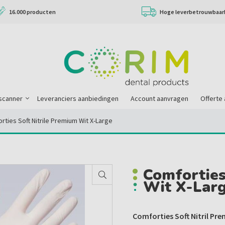
16.000 producten
Hoge leverbetrouwbaar
scanner
Leveranciers aanbiedingen
Account aanvragen
Offerte
rties Soft Nitrile Premium Wit X-Large
Comforties
Wit X-Lar
Comforties Soft Nitril P