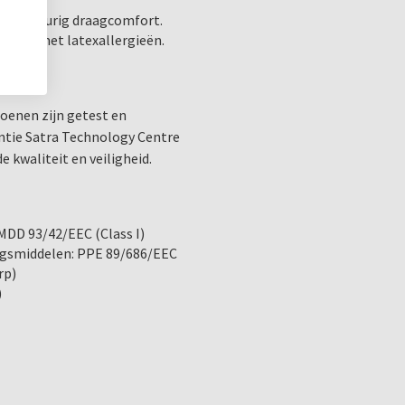
or langdurig draagcomfort.
mensen met latexallergieën.
Inhoud
Maat X-Large
: 100 stuks
oenen zijn getest en
antie Satra Technology Centre
Ook verkrijgbaar in de ma
e kwaliteit en veiligheid.
XS
,
S
,
M
,
L
,
XL
Kies voor Comforties Soft
MDD 93/42/EEC (Class I)
van de perfecte combinatie
ngsmiddelen: PPE 89/686/EEC
nog en ervaar de voordele
rp)
)