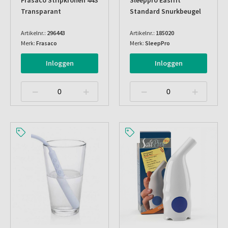
Frasaco Stripkronen 443
Sleeppro Easifit
Transparant
Standard Snurkbeugel
Artikelnr.:
296443
Artikelnr.:
185020
Merk:
Frasaco
Merk:
SleepPro
Inloggen
Inloggen