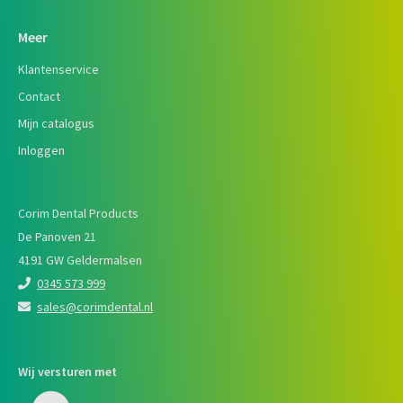
Meer
Klantenservice
Contact
Mijn catalogus
Inloggen
Corim Dental Products
De Panoven 21
4191 GW Geldermalsen
0345 573 999
sales@corimdental.nl
Wij versturen met