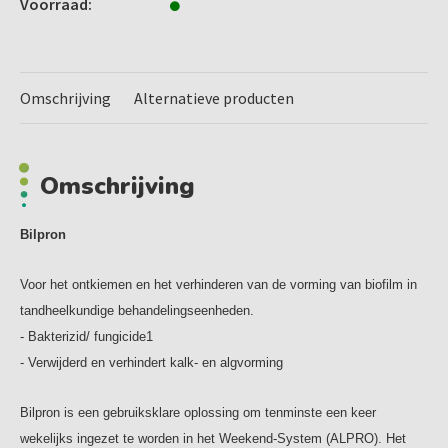
Voorraad:
Hand- en hoekstukken van de instrumentenslangen
verwijderen. Ontkieminginstallatie volgens
gebruiksaanwijzing starten. Elke waterweg (alle
instrumentenslangen en drinkglasvuller) met Bilpron
Omschrijving
Alternatieve producten
vullen, totdat het (duidelijk zichtbaar aan de blauwe
verkleuring) aan het uiteinde van de slang en de
drinkglasvuller naar buiten komt. Hierna de
Omschrijving
behandelingsinstallatie uitschakelen. Bilpron verblijft tot
dat men met nieuwe werkzaamheden in de praktijk begint
(ten minste 12 uur), in de watervoerende leidingen.
Bilpron
Bij ingebruikname van de behandelingseenheid de
Voor het ontkiemen en het verhinderen van de vorming van biofilm in
ontkieminginstallatie deactiveren (uitschakelen) en alle
tandheelkundige behandelingseenheden.
instrumentenslangen inclusief de drinkglasvuller zo lang
- Bakterizid/ fungicide1
doorspoelen, totdat helder water er uit komt.
- Verwijderd en verhindert kalk- en algvorming
Verdere instructie, zie gebruiksaanwijzing van de
Bilpron is een gebruiksklare oplossing om tenminste een keer
ontkieminginstallatie.
wekelijks ingezet te worden in het Weekend-System (ALPRO). Het