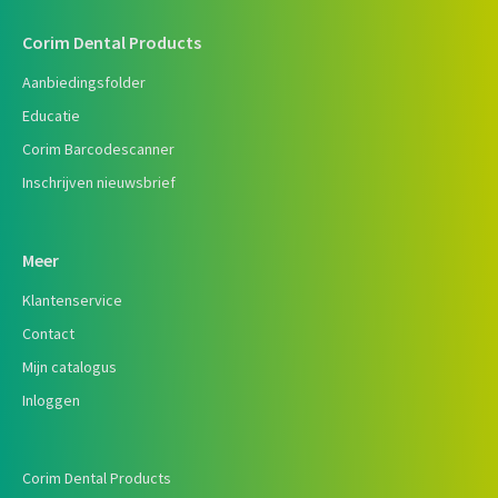
Corim Dental Products
Aanbiedingsfolder
Educatie
Corim Barcodescanner
Inschrijven nieuwsbrief
Meer
Klantenservice
Contact
Mijn catalogus
Inloggen
Corim Dental Products