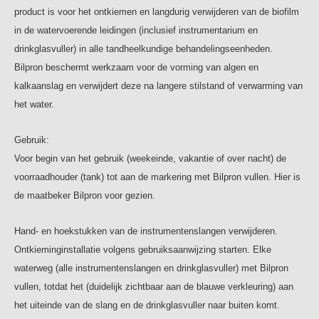
product is voor het ontkiemen en langdurig verwijderen van de biofilm
Gebruik, alleen door tandheelkundig vakpersoneel
in de watervoerende leidingen (inclusief instrumentarium en
Onderzoekberichten:
drinkglasvuller) in alle tandheelkundige behandelingseenheden.
¹ Instituut W. Kurth, Uberlingen, 06/02 en 08/02
Bilpron beschermt werkzaam voor de vorming van algen en
kalkaanslag en verwijdert deze na langere stilstand of verwarming van
Inhoud:
het water.
Ethylendiamintetraacetat,
p-Hydroxybenzoezuureester, Polyhexamenthylenbiguanid,
Gebruik:
Phenylalanin
Voor begin van het gebruik (weekeinde, vakantie of over nacht) de
Inhoud:
voorraadhouder (tank) tot aan de markering met Bilpron vullen. Hier is
1 liter
de maatbeker Bilpron voor gezien.
Hand- en hoekstukken van de instrumentenslangen verwijderen.
Ontkieminginstallatie volgens gebruiksaanwijzing starten. Elke
waterweg (alle instrumentenslangen en drinkglasvuller) met Bilpron
vullen, totdat het (duidelijk zichtbaar aan de blauwe verkleuring) aan
het uiteinde van de slang en de drinkglasvuller naar buiten komt.