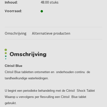
Inhoud:
48.00 stuks
liter flessen
Inhoud:
Voorraad:
48 tabletten
2 Shock tabletten
Omschrijving
Alternatieve producten
Omschrijving
Citrisil Blue
Citrisil Blue tabletten ontsmetten en onderhouden continu de
tandheelkundige waterleidingen.
U begint een periodieke behandeling met de Citrisil Shock Tablet
Waarop u vervolgens per flesvulling een Citrisil Blue tablet
gebruikt.