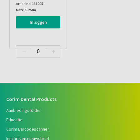
Artikelnr.:
111005
Merk:
Sirona
Inloggen
Corim Dental Products
Aanbiedingsfolder
Educatie
Corim Barcodescanner
Inschrijven nieuwsbrief