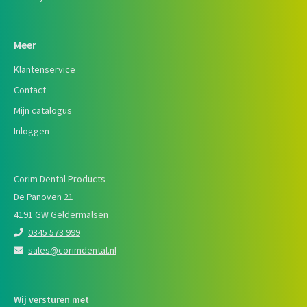
Meer
Klantenservice
Contact
Mijn catalogus
Inloggen
Corim Dental Products
De Panoven 21
4191 GW Geldermalsen
0345 573 999
sales@corimdental.nl
Wij versturen met