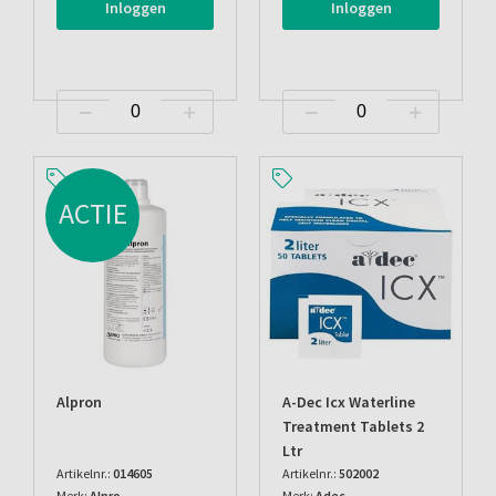
Inloggen
Inloggen
ACTIE
Alpron
A-Dec Icx Waterline
Treatment Tablets 2
Ltr
Artikelnr.:
014605
Artikelnr.:
502002
Merk:
Alpro
Merk:
Adec