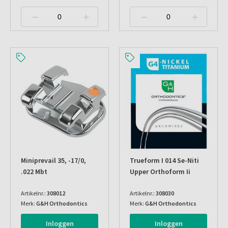
Miniprevail 35, -17/0,
Trueform I 014 Se-Niti
.022 Mbt
Upper Orthoform Ii
Artikelnr.:
308012
Artikelnr.:
308030
Merk:
G&H Orthodontics
Merk:
G&H Orthodontics
Inloggen
Inloggen