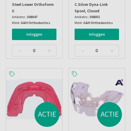
Steel Lower Orthoform
C.silver Dyna-Link
Ii
Spool, Closed
Artikelnr.:
308047
Artikelnr.:
308055
Merk:
G&H Orthodontics
Merk:
G&H Orthodontics
Inloggen
Inloggen
ACTIE
ACTIE