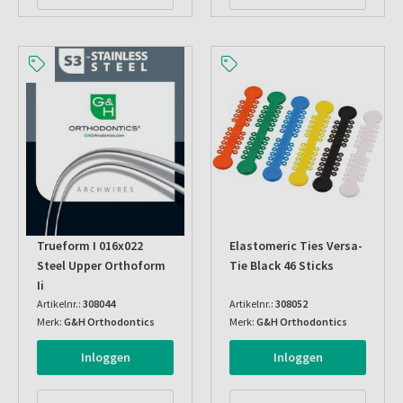
Trueform I 016x022
Elastomeric Ties Versa-
Steel Upper Orthoform
Tie Black 46 Sticks
Ii
Artikelnr.:
308044
Artikelnr.:
308052
Merk:
G&H Orthodontics
Merk:
G&H Orthodontics
Inloggen
Inloggen