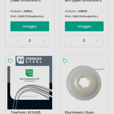
Lower Orthoform Ii
Niti Upper Orthoform Ii
Artikelnr.:
308031
Artikelnr.:
308038
Merk:
G&H Orthodontics
Merk:
G&H Orthodontics
Inloggen
Inloggen
Trueform I 017x025
Elastomeric Chain