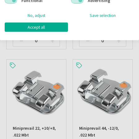
Functional
Advertising
Artikelnr.:
288003
Artikelnr.:
106017
Merk:
Myofunctional
Merk:
3M Unitek
No, adjust
Save selection
Inloggen
Inloggen
Accept all
Miniprevail 22, +10/+8,
Miniprevail 44, -12/0,
.022 Mbt
.022 Mbt