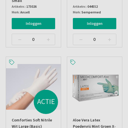
Small
Artikelnr.:
175026
Artikelnr.:
044552
Merk:
Ansell
Merk:
Sempermed
Inloggen
Inloggen
ACTIE
Comforties Soft Nitrile
Aloe Vera Latex
Wit Large (basic)
Poedervrij Mint Groen X-