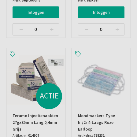
Merk:
Septodont
Merk:
Maxter
Inloggen
Inloggen
ACTIE
Terumo Injectienaalden
Mondmaskers Type
27gx35mm Lang 0,4mm
Iir/2r 4-Laags Roze
Grijs
Earloop
Artikelnr.:
014907
Artikelnr.:
778231