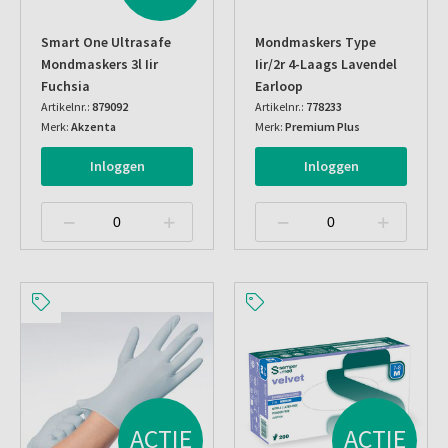
Smart One Ultrasafe
Mondmaskers Type
Mondmaskers 3l Iir
Iir/2r 4-Laags Lavendel
Fuchsia
Earloop
Artikelnr.:
879092
Artikelnr.:
778233
Merk:
Akzenta
Merk:
Premium Plus
Inloggen
Inloggen
ACTIE
ACTIE