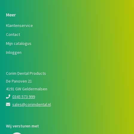
Meer
Klantenservice
Contact
Mijn catalogus
Inloggen
Corim Dental Products
De Panoven 21
4191 GW Geldermalsen
0345 573 999
sales@corimdental.nl
Wij versturen met