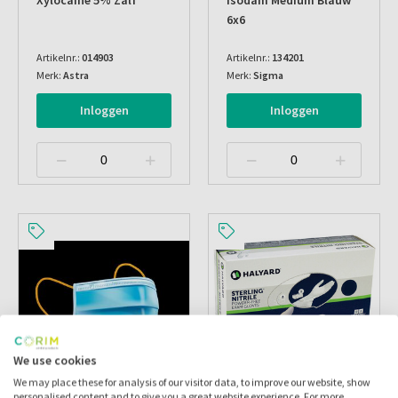
Xylocaine 5% Zalf
Isodam Medium Blauw
6x6
Artikelnr.:
014903
Artikelnr.:
134201
Merk:
Astra
Merk:
Sigma
Inloggen
Inloggen
ACTIE
ACTIE
We use cookies
We may place these for analysis of our visitor data, to improve our website, show
personalised content and to give you a great website experience. For more