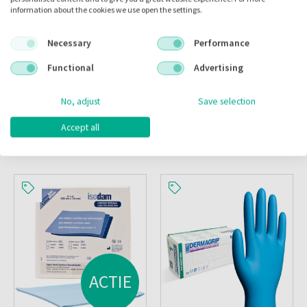
Hollandse Mondkapjes
Sterling Nitrile
information about the cookies we use open the settings.
Iir Blauw/met Oranje
Handschoenen Pf
Elastiek
Large/ Halyard
Necessary
Performance
Artikelnr.:
014118
Artikelnr.:
900003
Functional
Advertising
Merk:
HMK Medical
Merk:
Halyard
Inloggen
Inloggen
No, adjust
Save selection
Accept all
ACTIE