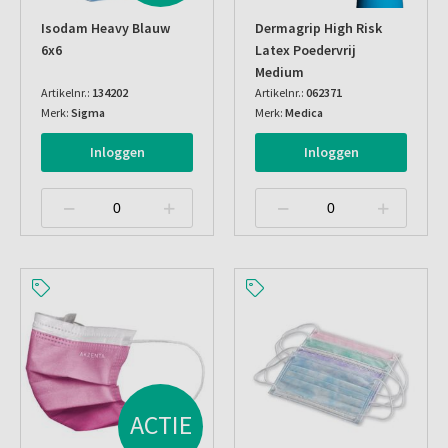
Isodam Heavy Blauw
Dermagrip High Risk
6x6
Latex Poedervrij
Medium
Artikelnr.:
134202
Artikelnr.:
062371
Merk:
Sigma
Merk:
Medica
Inloggen
Inloggen
ACTIE