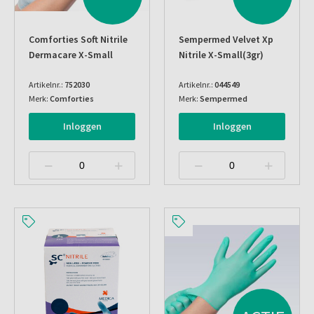
Comforties Soft Nitrile
Sempermed Velvet Xp
Dermacare X-Small
Nitrile X-Small(3gr)
Artikelnr.:
752030
Artikelnr.:
044549
Merk:
Comforties
Merk:
Sempermed
Inloggen
Inloggen